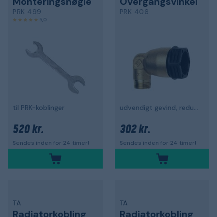
Monteringsnøgle
Overgangsvinkel
PRK 499
PRK 406
5,0
til PRK-koblinger
udvendigt gevind, reduceret
520 kr.
302 kr.
Sendes inden for 24 timer!
Sendes inden for 24 timer!
TA
TA
Radiatorkobling
Radiatorkobling