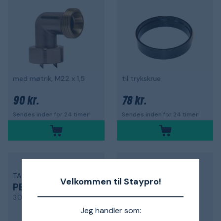
med møtrik, M22 x 1,5
til trykskrue
90 kr.
78 kr.
Sendes inden for 24 timer!
Sendes inden for 24 timer!
TA
TA
Velkommen til Staypro!
PEM-reduktion
Radiatorkobling
3004060042
50014025
Jeg handler som: