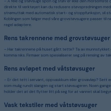
– Å feie og støvsuge spon og støv er ikke den morsomste d
direkte til verktøyet kan du redusere støvspredningen med
strømuttak med automatisk start- og stoppfunksjon, vil st
Koblingen som følger med våre grovstøvsugere passer til nes
regel adaptere.
Rens takrennene med grovstøvsuger
– Har takrennene på huset gått tette? Ta av munnstykket o
komma niks. Firmaer som spesialiserer seg på rensing av t
Rens avløpet med våtstøvsuger
– Er det tett i servant, oppvaskkum eller grovavløp? Sett en
som mulig rundt slangen og start støvsugeren. Noen gange
holder det at det flytter litt på seg for at vannet skal begy
Vask tekstiler med våtstøvsuger