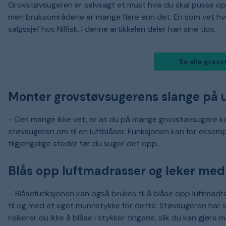
Grovstøvsugeren er selvsagt et must hvis du skal pusse op
men bruksområdene er mange flere enn det. En som vet hvo
salgssjef hos Nilfisk. I denne artikkelen deler han sine tips.
Se alle grov
Monter grovstøvsugerens slange på 
– Det mange ikke vet, er at du på mange grovstøvsugere k
støvsugeren om til en luftblåser. Funksjonen kan for eksempe
tilgjengelige steder før du suger det opp.
Blås opp luftmadrasser og leker med
– Blåsefunksjonen kan også brukes til å blåse opp luftmadra
til og med et eget munnstykke for dette. Støvsugeren har s
risikerer du ikke å blåse i stykker tingene, slik du kan gjør