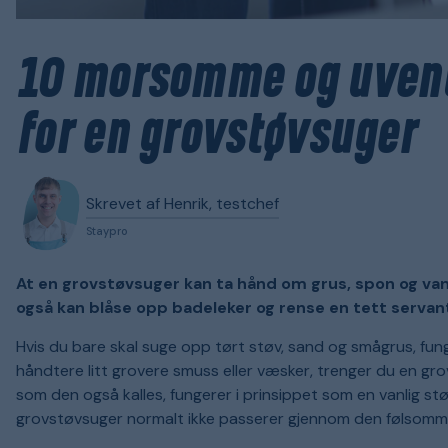
10 morsomme og uven
for en grovstøvsuger
Skrevet af Henrik, testchef
Staypro
At en grovstøvsuger kan ta hånd om grus, spon og vann
også kan blåse opp badeleker og rense en tett servan
Hvis du bare skal suge opp tørt støv, sand og smågrus, fun
håndtere litt grovere smuss eller væsker, trenger du en gr
som den også kalles, fungerer i prinsippet som en vanlig stø
grovstøvsuger normalt ikke passerer gjennom den følsom