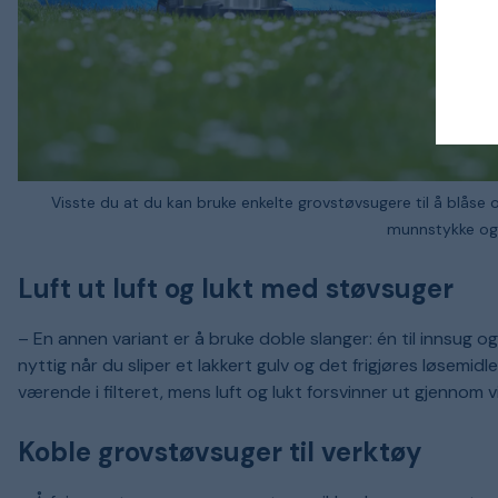
Visste du at du kan bruke enkelte grovstøvsugere til å blåse 
munnstykke og 
Luft ut luft og lukt med støvsuger
– En annen variant er å bruke doble slanger: én til innsug o
nyttig når du sliper et lakkert gulv og det frigjøres løsemidle
værende i filteret, mens luft og lukt forsvinner ut gjennom v
Koble grovstøvsuger til verktøy