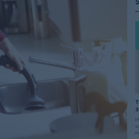
T
3
H
s
m