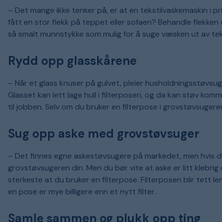
– Det mange ikke tenker på, er at en tekstilvaskemaskin i 
fått en stor flekk på teppet eller sofaen? Behandle flekke
så smalt munnstykke som mulig for å suge væsken ut av teks
Rydd opp glasskårene
– Når et glass knuser på gulvet, pleier husholdningsstøvsu
Glasset kan lett lage hull i filterposen, og da kan støv ko
til jobben. Selv om du bruker en filterpose i grovstøvsugeren
Sug opp aske med grovstøvsuger
– Det finnes egne askestøvsugere på markedet, men hvis du 
grovstøvsugeren din. Men du bør vite at aske er litt klebrig
sterkeste at du bruker en filterpose. Filterposen blir tett le
en pose er mye billigere enn et nytt filter.
Samle sammen og plukk opp ting