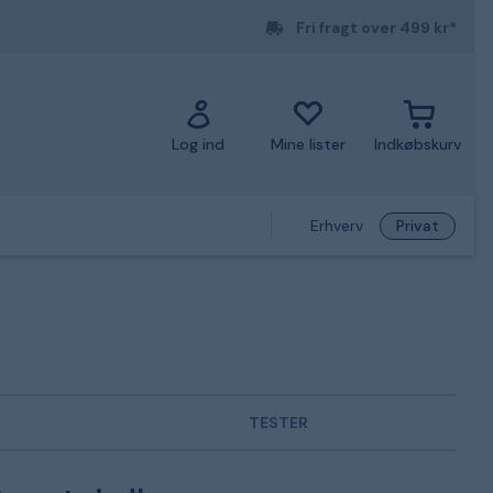
Fri fragt over 499 kr*
Log ind
Mine lister
Indkøbskurv
Erhverv
Privat
TESTER