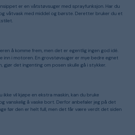
prinsippet er en våtstøvsuger med sprayfunksjon. Har du
n og våtvask med middel og børste. Deretter bruker du et
tilet.
geren å komme frem, men det er egentlig ingen god idé.
mme inn i motoren. En grovstøvsuger er mye bedre egnet
, gjør det ingenting om posen skulle gå i stykker.
ikke vil kjøpe en ekstra maskin, kan du bruke
 og vanskelig å vaske bort. Derfor anbefaler jeg på det
nge før den er helt full, men det får være verdt det siden