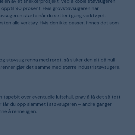
elen av et snekkerprosjekt. Ved å koble støvsugeren
 opptil 90 prosent. Hvis grovstøvsugeren har
øvsugeren starte når du setter i gang verktøyet.
ten alle verktøy. Hvis den ikke passer, finnes det som
g støvsug renna med røret, så sluker den alt på null
akrenner gjør det samme med større industristøvsugere.
 tapebit over eventuelle luftehull, prøv å få det så tett
r får du opp slammet i støvsugeren – andre ganger
nne å renne igjen.