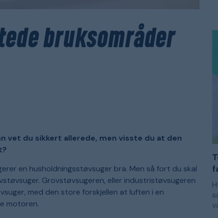
m
E
k
s
s
e
s
s
F
tede bruksområder
b
m
f
f
e
m
m
p
d
 vet du sikkert allerede, men visste du at den
t?
T
f
gerer en husholdningsstøvsuger bra. Men så fort du skal
ovstøvsuger. Grovstøvsugeren, eller industristøvsugeren
H
vsuger, med den store forskjellen at luften i en
s
me motoren.
v
r
M