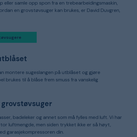
p eller samle opp spon fra en trebearbeidingsmaskin,
k
s
rdan en grovstøvsuger kan brukes, er David Duvgren,
v
p
k
d
o
v
støvsugere
utblåset
an montere sugeslangen på utblåset og gjøre
l brukes til å blåse frem smuss fra vanskelig
 grovstøvsuger
sser, badeleker og annet som må fylles med luft. Vi har
tor luftmengde, men siden trykket ikke er så høyt,
e med garasjekompressoren din.