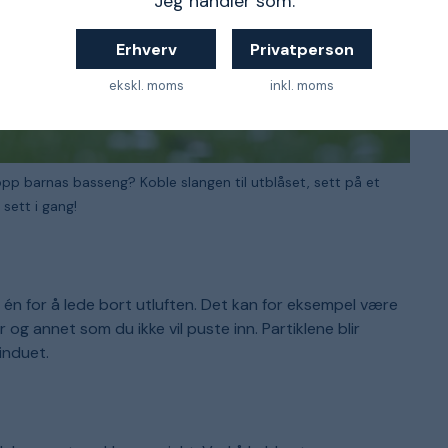
Jeg handler som:
Erhverv
Privatperson
ekskl. moms
inkl. moms
opp barnas basseng? Koble slangen til utblåset, sett på et
sett i gang!
g én for å lede bort utluften. Det kan for eksempel være
r og annet som du ikke vil puste inn. Partiklene blir
induet.