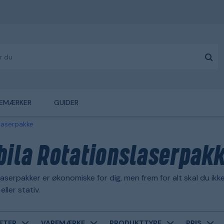
EMÆRKER
GUIDER
laserpakke
bila Rotationslaserpak
aserpakker er økonomiske for dig, men frem for alt skal du ikke
ller stativ.
FTER
VAREMÆRKE
PRODUKTTYPE
PRIS