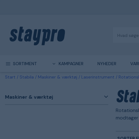
SORTIMENT
KAMPAGNER
NYHEDER
VAR
Start
Stabila
Maskiner & værktøj
Laserinstrument
Rotations
Sta
Maskiner & værktøj
Rotationsl
modtager e
SORTER E