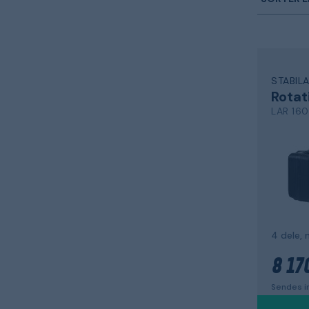
STABIL
LAR 160
8 170
Sendes i