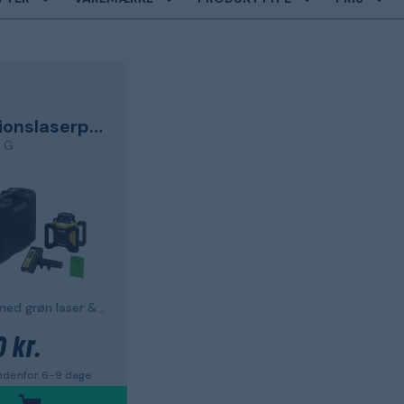
A
Rotationslaserpakke
 G
4 dele, med grøn laser & tilbehør
 kr.
ndenfor 6-9 dage