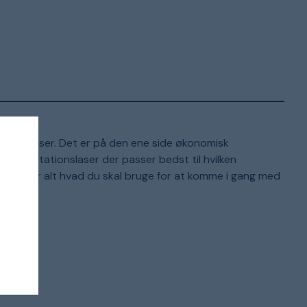
satte priser. Det er på den ene side økonomisk
ilken rotationslaser der passer bedst til hvilken
ndeholder alt hvad du skal bruge for at komme i gang med
s.