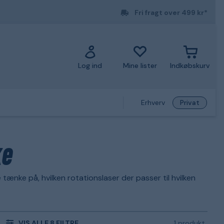
Fri fragt over 499 kr*
Log ind
Mine lister
Indkøbskurv
Erhverv
Privat
ke
 tænke på, hvilken rotationslaser der passer til hvilken
VIS ALLE 8 FILTRE
1 produkt