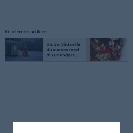
Relaterede artikler:
Guide: Sådan får
du succes med
din udendørs
julebelysning -
tips og
inspiration