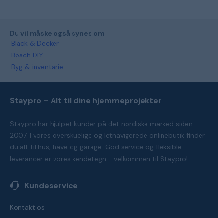
Du vil måske også synes om
Black & Decker
Bosch DIY
Byg & inventarie
Staypro – Alt til dine hjemmeprojekter
Staypro har hjulpet kunder på det nordiske marked siden
2007. I vores overskuelige og letnavigerede onlinebutik finder
du alt til hus, have og garage. God service og fleksible
leverancer er vores kendetegn - velkommen til Staypro!
Kundeservice
Kontakt os