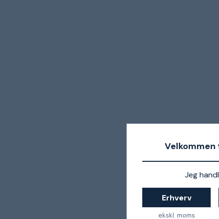
Velkommen t
Jeg handl
Erhverv
ekskl. moms