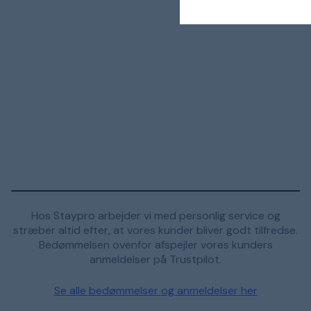
Hos Staypro arbejder vi med personlig service og
stræber altid efter, at vores kunder bliver godt tilfredse.
Bedømmelsen ovenfor afspejler vores kunders
anmeldelser på Trustpilot.
Se alle bedømmelser og anmeldelser her