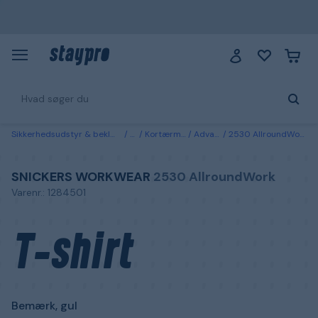
Sikkerhedsudstyr & beklædning
Tøj
Kortærmede trøjer
Advarsel-T-shirts
2530 AllroundWork Snickers Workwear T-shirt Bemærk, gul Hi-Vis, gul
SNICKERS WORKWEAR
2530 AllroundWork
Varenr.: 1284501
T-shirt
Bemærk, gul