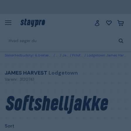
Sikkerhedsudstyr & beklædning
Tøj
Jakker
Friluftsjakker
Lodgetown James Harvest Softshelljakke Sort Sort
JAMES HARVEST
Lodgetown
Varenr.: 3120741
Softshelljakke
Sort