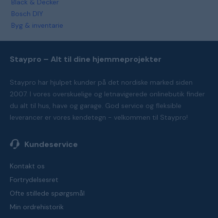
Black & Decker
Bosch DIY
Byg & inventarie
Staypro – Alt til dine hjemmeprojekter
Staypro har hjulpet kunder på det nordiske marked siden
2007. I vores overskuelige og letnavigerede onlinebutik finder
du alt til hus, have og garage. God service og fleksible
leverancer er vores kendetegn - velkommen til Staypro!
Kundeservice
Kontakt os
Fortrydelsesret
Ofte stillede spørgsmål
Min ordrehistorik