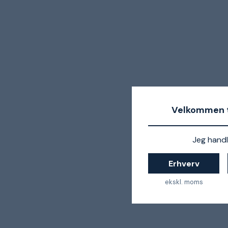
Velkommen t
Jeg handl
Erhverv
ekskl. moms