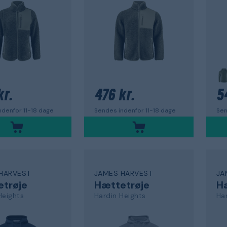
kr.
476 kr.
5
ndenfor 11-18 dage
Sendes indenfor 11-18 dage
Sen
HARVEST
JAMES HARVEST
JA
trøje
Hættetrøje
H
Heights
Hardin Heights
Ha