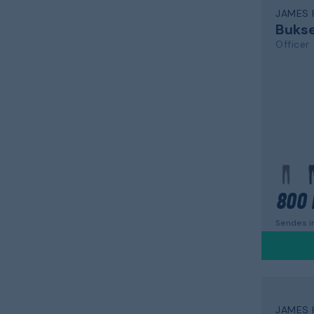
JAMES 
Buks
Officer
800 
Sendes i
JAMES 