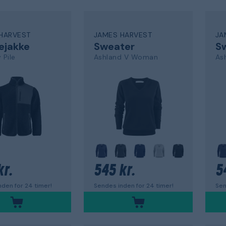
HARVEST
JAMES HARVEST
JA
ejakke
Sweater
S
 Pile
Ashland V Woman
As
kr.
545 kr.
5
den for 24 timer!
Sendes inden for 24 timer!
Sen