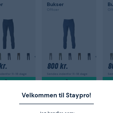
er
Bukser
B
Officer
Of
+
+
kr.
800 kr.
8
ndenfor 11-18 dage
Sendes indenfor 11-18 dage
Sen
Velkommen til Staypro!
HARVEST
JAMES HARVEST
JA
er
Bukser
B