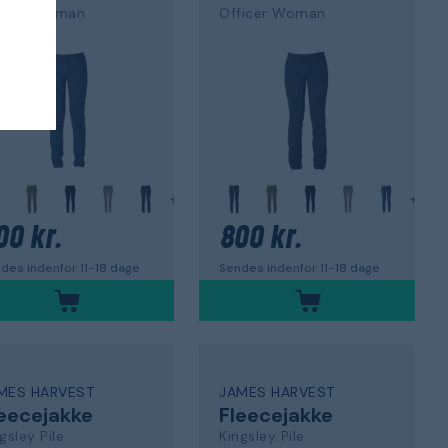
ficer Woman
Officer Woman
+
+
00 kr.
800 kr.
des indenfor 11-18 dage
Sendes indenfor 11-18 dage
MES HARVEST
JAMES HARVEST
eecejakke
Fleecejakke
gsley Pile
Kingsley Pile