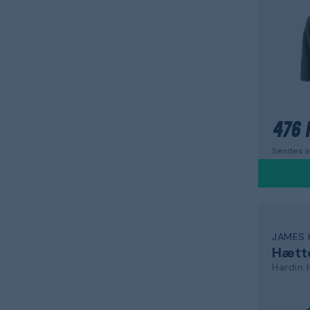
476 
Sendes i
JAMES 
Hætte
Hardin 