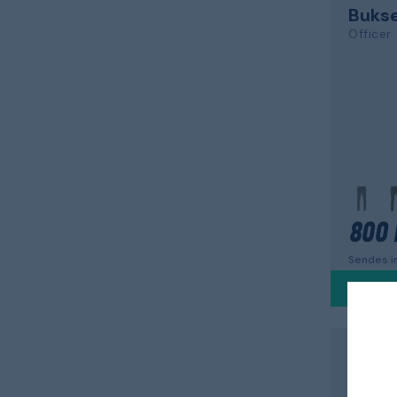
Buks
Officer
800 
Sendes i
JAMES 
Buks