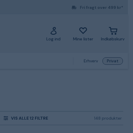
Fri fragt over 499 kr*
Log ind
Mine lister
Indkøbskurv
Erhverv
Privat
VIS ALLE 12 FILTRE
148 produkter