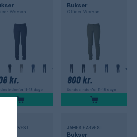
ukser
Bukser
ficer Woman
Officer Woman
+
+
06 kr.
800 kr.
des indenfor 11-18 dage
Sendes indenfor 11-18 dage
MES HARVEST
JAMES HARVEST
ukser
Bukser