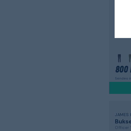
Office
800 
Sendes i
JAMES 
Buks
Office