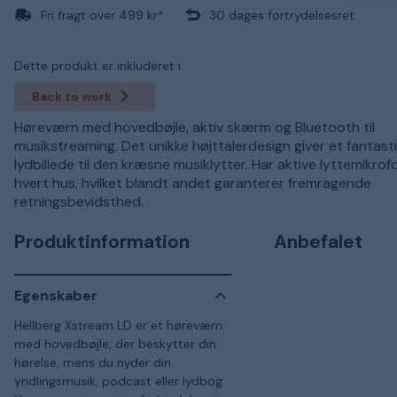
Fri fragt over 499 kr*
30 dages fortrydelsesret
Dette produkt er inkluderet i:
Back to work
Høreværn med hovedbøjle, aktiv skærm og Bluetooth til
musikstreaming. Det unikke højttalerdesign giver et fantast
lydbillede til den kræsne musiklytter. Har aktive lyttemikrofo
hvert hus, hvilket blandt andet garanterer fremragende
retningsbevidsthed.
Produktinformation
Anbefalet
Egenskaber
Hellberg Xstream LD er et høreværn
med hovedbøjle, der beskytter din
hørelse, mens du nyder din
yndlingsmusik, podcast eller lydbog.