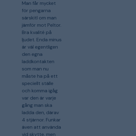
Man får mycket
för pengarna
särskitl om man
jämför mot Peltor.
Bra kvalité på
ljudet. Enda minus
är väl egentligen
den egna
laddkontakten
som man nu
måste ha på ett
speciellt ställe
och komma igåg
var den är varje
gång man ska
ladda den, därav
4 stjärnor. Funkar
även att använda
vid skytte, men