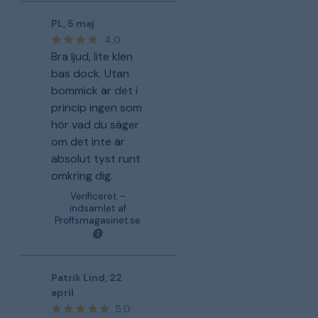
PL
,
5 maj
4,0
Bra ljud, lite klen
bas dock. Utan
bommick är det i
princip ingen som
hör vad du säger
om det inte är
absolut tyst runt
omkring dig.
Verificeret –
indsamlet af
Proffsmagasinet.se
Patrik Lind
,
22
april
5,0