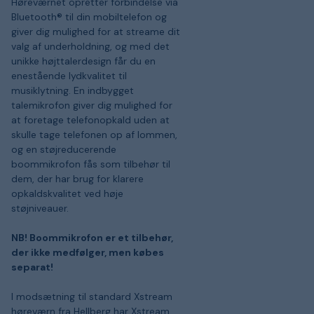
Høreværnet opretter forbindelse via
Bluetooth® til din mobiltelefon og
giver dig mulighed for at streame dit
valg af underholdning, og med det
unikke højttalerdesign får du en
enestående lydkvalitet til
musiklytning. En indbygget
talemikrofon giver dig mulighed for
at foretage telefonopkald uden at
skulle tage telefonen op af lommen,
og en støjreducerende
boommikrofon fås som tilbehør til
dem, der har brug for klarere
opkaldskvalitet ved høje
støjniveauer.
NB! Boommikrofon er et tilbehør,
der ikke medfølger, men købes
separat!
I modsætning til standard Xstream
høreværn fra Hellberg har Xstream