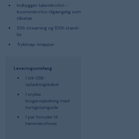
Indbygget talemikrofon -
boommikrofon tilgængelig som
tilbehør
50h streaming og 100h stand-
by
Trykknap-knapper
Leveringsomfang
1 stk USB-
opladningskabel
1 stykke
brugervejledning med
hurtigstartguide
1 par forruder til
høremikrofoner