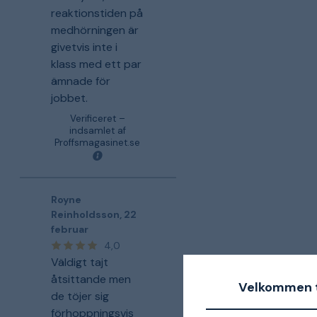
reaktionstiden på
medhörningen är
givetvis inte i
klass med ett par
ämnade för
jobbet.
Verificeret –
indsamlet af
Proffsmagasinet.se
Royne
Reinholdsson
,
22
februar
4,0
Väldigt tajt
åtsittande men
Velkommen t
de töjer sig
förhoppningsvis