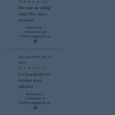
5,0
Min man är väldig
nöjd. Fått den i
present.
Verificeret –
indsamlet af
Proffsmagasinet.se
Motum Mitt AB
,
12
juni
5,0
Ett bra skydd för
öronen med
blåtand
Verificeret –
indsamlet af
Proffsmagasinet.se