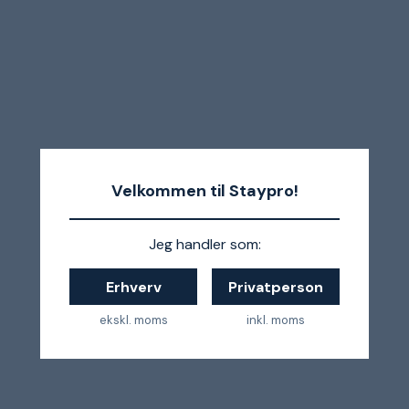
Velkommen til Staypro!
Jeg handler som:
Erhverv
Privatperson
ekskl. moms
inkl. moms