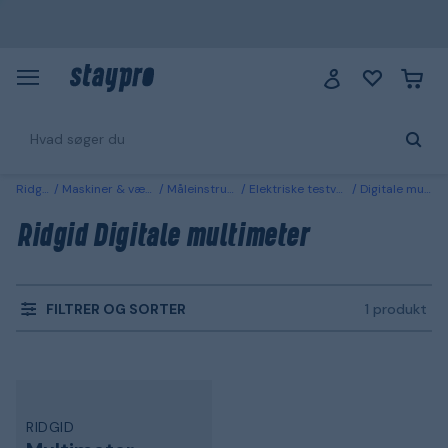
Ridgid
Maskiner & værktøj
Måleinstrument
Elektriske testværktøjer
Digitale multimeter
Ridgid Digitale multimeter
FILTRER OG SORTER
1 produkt
RIDGID