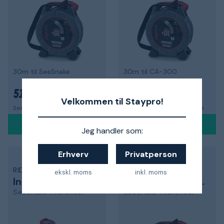
30m til SeeSnake
30m til CA-300
51 740 kr.
53 271 kr.
Velkommen til Staypro!
Sendes indenfor 11-18 dage
Sendes indenfor 11-18 dage
Jeg handler som:
Erhverv
Privatperson
RIDGID
RIDGID
ekskl. moms
inkl. moms
Inspesktionskamera
Inspesktionskamera
SeeSnake MicroReel
SeeSnake MicroReel