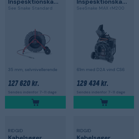
Inspesktionskamera
Inspesktionskamera
See Snake Standard
SeeSnake MAX rM200
35 mm, selvnivellerende
61m med D2A vind CS6
127 620 kr.
129 434 kr.
Sendes indenfor 7-11 dage
Sendes indenfor 7-11 dage
RIDGID
RIDGID
Kabelsøger
Kabelsøger