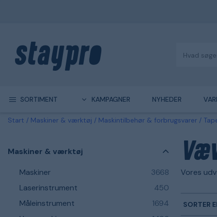
SORTIMENT
KAMPAGNER
NYHEDER
VAR
Start
Maskiner & værktøj
Maskintilbehør & forbrugsvarer
Tape
Væv
Maskiner & værktøj
Maskiner
3668
Vores udv
Laserinstrument
450
Måleinstrument
1694
SORTER E