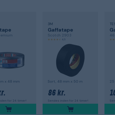
3M
TE
tape
Gaffatape
G
remium
Scotch 2903
46
4,5
0 m x 48 mm
Sort, 48 mm x 50 m
25
r.
86 kr.
1
den for 24 timer!
Sendes inden for 24 timer!
Sen