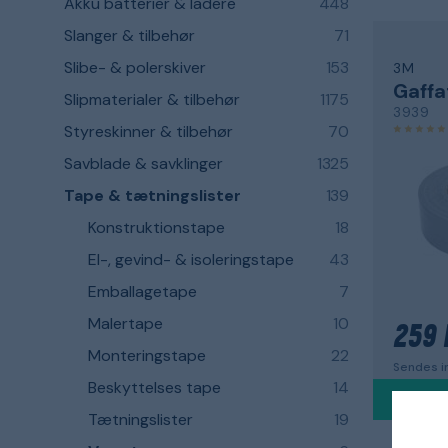
Akku batterier & ladere
448
Slanger & tilbehør
71
Slibe- & polerskiver
153
3M
Gaffa
Slipmaterialer & tilbehør
1175
3939
Styreskinner & tilbehør
70
Savblade & savklinger
1325
Tape & tætningslister
139
Konstruktionstape
18
El-, gevind- & isoleringstape
43
Emballagetape
7
Malertape
10
259 
Monteringstape
22
Sendes in
Beskyttelses tape
14
Tætningslister
19