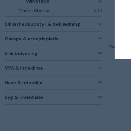
Vævstape
6
Maskintilbehør
943
Sikkerhedsudstyr & beklædning
Garage & arbejdsplads
Vores udv
El & belysning
VVS & indeklima
Have & udemiljø
Byg & inventarie