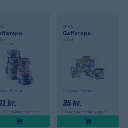
SA
TESA
affatape
Gaffatape
88
56341
5,0
 m x 50 mm
2,75 m x 19 mm
01 kr.
35 kr.
des inden for 24 timer!
Sendes inden for 24 timer!