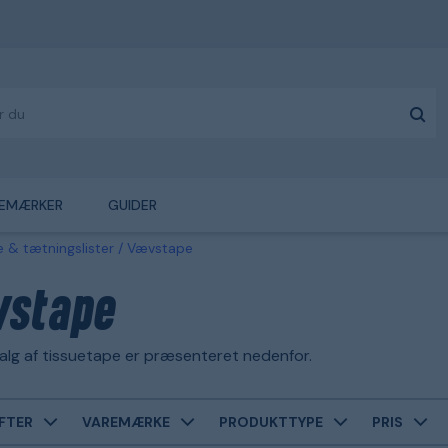
EMÆRKER
GUIDER
 & tætningslister
Vævstape
stape
alg af tissuetape er præsenteret nedenfor.
FTER
VAREMÆRKE
PRODUKTTYPE
PRIS