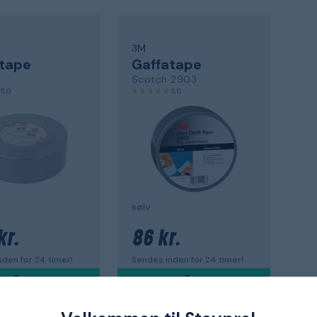
3M
tape
Gaffatape
Scotch 2903
5,0
5,0
sølv
kr.
86 kr.
den for 24 timer!
Sendes inden for 24 timer!