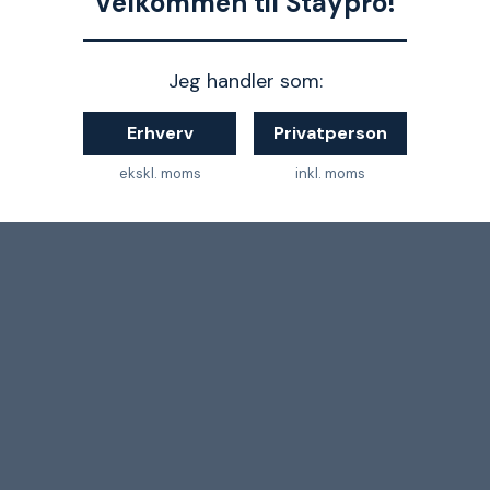
Velkommen til Staypro!
1
Jeg handler som:
Erhverv
Privatperson
alg af tissuetape er præsenteret nedenfor.
ekskl. moms
inkl. moms