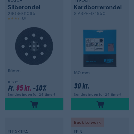
BOSCH
TYROLIT
Sliberondel
Kardborrerondel
2608601065
SIASPEED 1950
3,8
115mm
150 mm
106 kr.
30 kr.
95 kr.
-10%
Fr.
Sendes inden for 24 timer!
Sendes inden for 24 timer!
Back to work
FLEXXTRA
FEIN