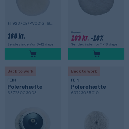
til 9237CB/PV001G, 180 mm
115 kr.
168 kr.
103 kr.
-10%
Sendes indenfor 11-18 dage
Sendes indenfor 8-12 dage
Back to work
Back to work
FEIN
FEIN
Polerehætte
Polerehætte
63723003003
63723035010