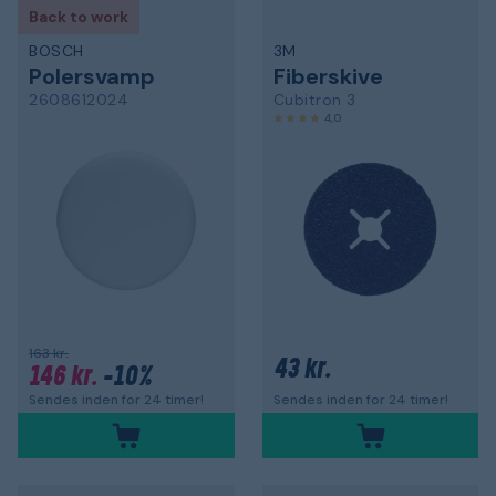
Back to work
BOSCH
3M
Polersvamp
Fiberskive
2608612024
Cubitron 3
4,0
163 kr.
43 kr.
146 kr.
-10%
Sendes inden for 24 timer!
Sendes inden for 24 timer!