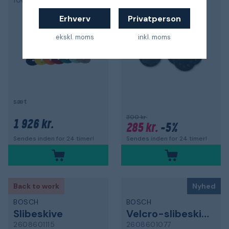
100334
456989
Erhverv
Privatperson
ekskl. moms
inkl. moms
sæt
300 kr.
1 926 kr.
285 kr.
-5%
Sendes inden for 24 timer!
Sendes inden for 24 timer!
Back to work
Nyhed
BOSCH
BOSCH
Slibeskive
Velcro-slibeskive
2608601115
2608601077