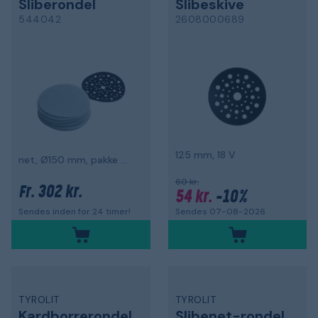
Sliberondel
Slibeskive
544042
2608000689
125 mm, 18 V
net, Ø150 mm, pakke med 50 stk.
60 kr.
302 kr.
Fr.
54 kr.
-10%
Sendes 07-08-2026
Sendes inden for 24 timer!
TYROLIT
TYROLIT
Kardborrerondel
Slibenet-rondel