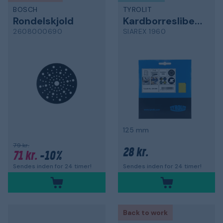
BOSCH
TYROLIT
Rondelskjold
Kardborresliberondel
2608000690
SIAREX 1960
125 mm
79 kr.
28 kr.
71 kr.
-10%
Sendes inden for 24 timer!
Sendes inden for 24 timer!
Back to work