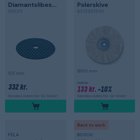
Diamantslibeskive
Polerskive
100271
63723013011
Ø150 mm
125 mm
148 kr.
332 kr.
133 kr.
-10%
Sendes inden for 24 timer!
Sendes inden for 24 timer!
Back to work
PELA
BOSCH