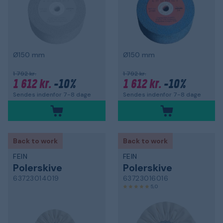
Ø150 mm
Ø150 mm
1 792 kr.
1 792 kr.
1 612 kr.
-10%
1 612 kr.
-10%
Sendes indenfor 7-8 dage
Sendes indenfor 7-8 dage
Back to work
Back to work
FEIN
FEIN
Polerskive
Polerskive
63723014019
63723016016
5,0