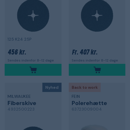
125 K24 25P
456 kr.
407 kr.
Fr.
Sendes indenfor 8-12 dage
Sendes indenfor 8-12 dage
Nyhed
Back to work
MILWAUKEE
FEIN
Fiberskive
Polerehætte
4932500223
63723009004