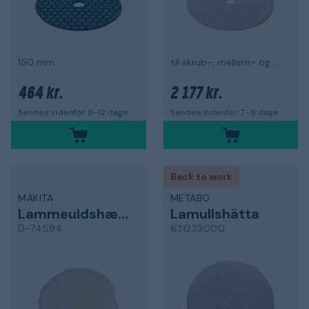
150 mm
til skrub-, mellem- og finslibning
464 kr.
2 177 kr.
Sendes indenfor 8-12 dage
Sendes indenfor 7-8 dage
Back to work
MAKITA
METABO
Lammeuldshætte
Lamullshätta
D-74594
631223000