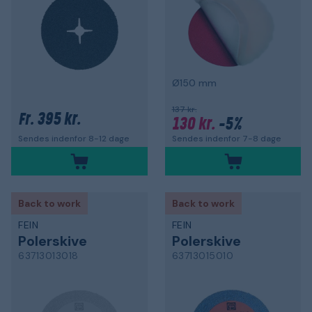
Ø150 mm
137 kr.
395 kr.
Fr.
130 kr.
-5%
Sendes indenfor 7-8 dage
Sendes indenfor 8-12 dage
Back to work
Back to work
FEIN
FEIN
Polerskive
Polerskive
63713013018
63713015010