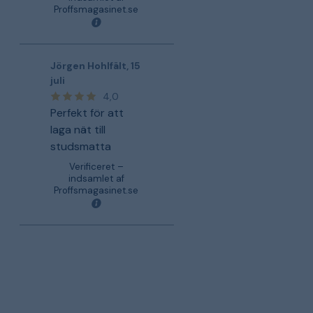
Proffsmagasinet.se
Jörgen Hohlfält
,
15
juli
4,0
Perfekt för att
laga nät till
studsmatta
Verificeret –
indsamlet af
Proffsmagasinet.se