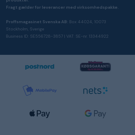
produkter.
Fragt gælder for leverancer med virksomhedspakke.
Proffsmagasinet Svenska AB:
Box 44024, 10073
Stockholm, Sverige
Business ID: SE556728-3857 | VAT: SE-nr. 13344922