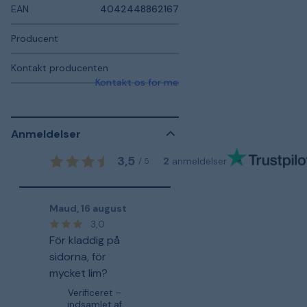
EAN
4042448862167
Producent
Kontakt producenten
Kontakt os for mere information
Anmeldelser
3,5
2
anmeldelser
/
5
Maud
,
16 august
3,0
För kladdig på
sidorna, för
mycket lim?
Verificeret –
indsamlet af