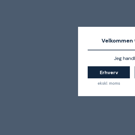
Velkommen t
Jeg handl
Erhverv
ekskl. moms