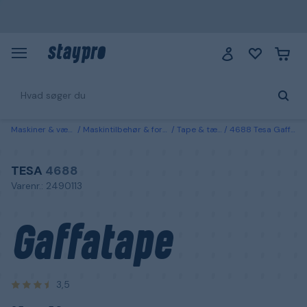
Maskiner & værktøj
Maskintilbehør & forbrugsvarer
Tape & tætningslister
4688 Tesa Gaffatape 25 m x 50 mm grøn
TESA
4688
Varenr.: 2490113
Gaffatape
3,5