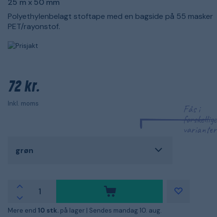
25 m x 50 mm
Polyethylenbelagt stoftape med en bagside på 55 masker
PET/rayonstof.
72 kr.
Inkl. moms
Fås i
forskellige
varianter
grøn
Mere end
10 stk.
på lager |
Sendes mandag 10. aug.