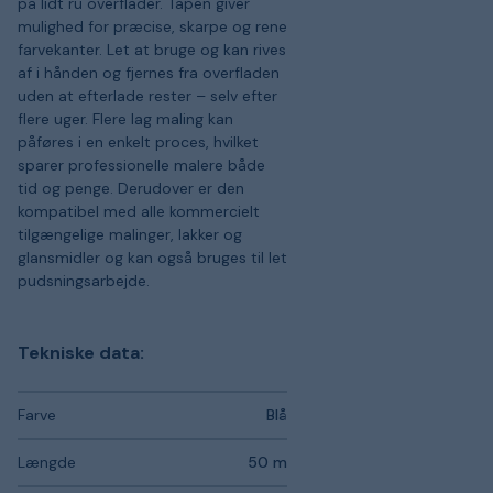
på lidt ru overflader. Tapen giver
mulighed for præcise, skarpe og rene
farvekanter. Let at bruge og kan rives
af i hånden og fjernes fra overfladen
uden at efterlade rester – selv efter
flere uger. Flere lag maling kan
påføres i en enkelt proces, hvilket
sparer professionelle malere både
tid og penge. Derudover er den
kompatibel med alle kommercielt
tilgængelige malinger, lakker og
glansmidler og kan også bruges til let
pudsningsarbejde.
Tekniske data:
Farve
Blå
Længde
50 m