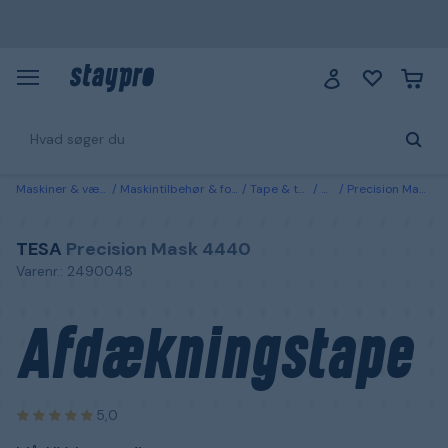
Maskiner & værktøj
Maskintilbehør & forbrugsvarer
Tape & tætningslister
Malertape
Precision Mask 4440 Tesa Afdækningstape blå, UV-bestandig 50 m x 19 mm
TESA
Precision Mask 4440
Varenr.: 2490048
Afdækningstape
5,0