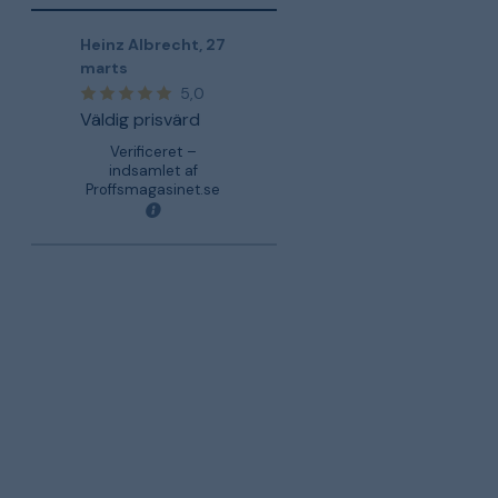
Heinz Albrecht
,
27
marts
5,0
Väldig prisvärd
Verificeret –
indsamlet af
Proffsmagasinet.se