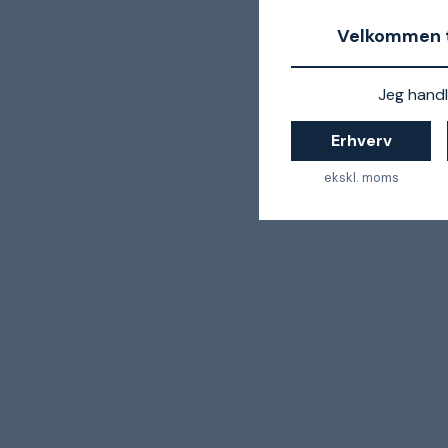
Velkommen t
Jeg handl
Erhverv
ekskl. moms