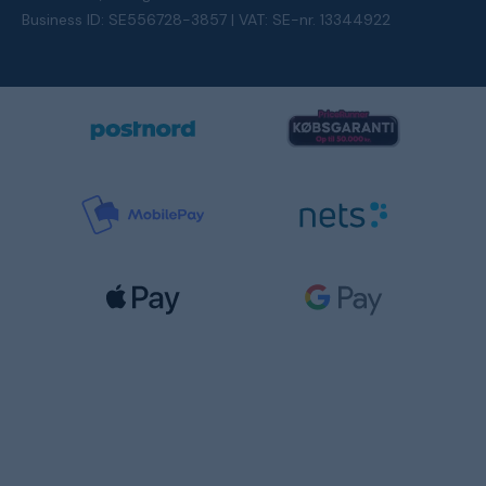
Business ID: SE556728-3857 | VAT: SE-nr. 13344922