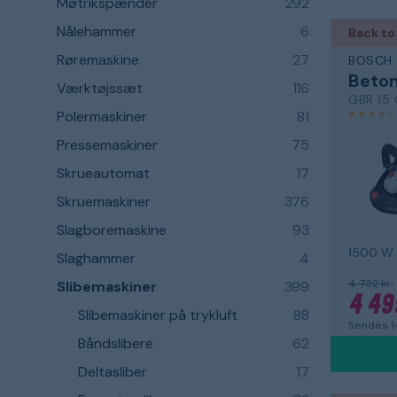
Møtrikspænder
292
Nålehammer
6
Back to
Røremaskine
27
BOSCH
Beton
Værktøjssæt
116
GBR 15
Polermaskiner
81
Pressemaskiner
75
Skrueautomat
17
Skruemaskiner
376
Slagboremaskine
93
1500 W
Slaghammer
4
4 732 kr.
Slibemaskiner
399
4 49
Slibemaskiner på trykluft
88
Sendes 
Båndslibere
62
Deltasliber
17