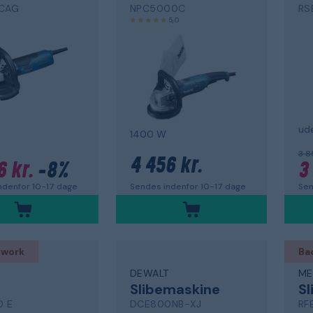
 CAG
NPC5000C
RS
5,0
ude
1400 W
3 8
4 456 kr.
6 kr.
-8%
3
Sendes indenfor 10-17 dage
ndenfor 10-17 dage
Sen
 work
Ba
DEWALT
ME
Slibemaskine
Sl
0 E
DCE800NB-XJ
RF