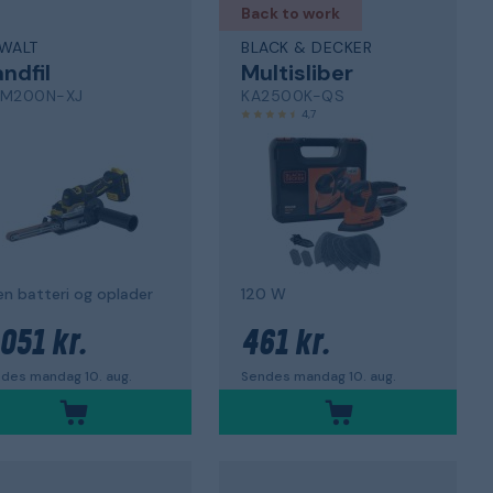
Back to work
WALT
BLACK & DECKER
ndfil
Multisliber
M200N-XJ
KA2500K-QS
4,7
n batteri og oplader
120 W
 051 kr.
461 kr.
des mandag 10. aug.
Sendes mandag 10. aug.