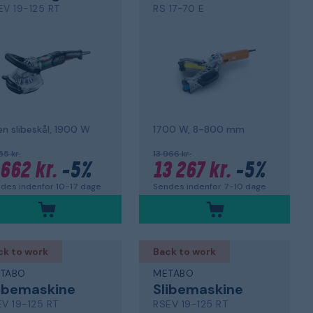
EV 19-125 RT
RS 17-70 E
n slibeskål, 1900 W
1700 W, 8-800 mm
55 kr.
13 966 kr.
 662 kr.
-5%
13 267 kr.
-5%
des indenfor 10-17 dage
Sendes indenfor 7-10 dage
ck to work
Back to work
TABO
METABO
ibemaskine
Slibemaskine
EV 19-125 RT
RSEV 19-125 RT