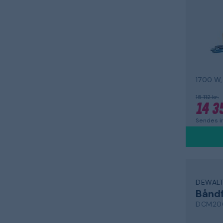
1700 W
15 112 kr.
14 3
Sendes i
DEWAL
Båndf
DCM20