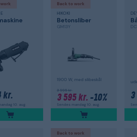
 work
Back to work
DE
HIKOKI
DE
maskine
Betonsliber
Bå
GM13Y
DC
1900 W, med slibeskål
ude
3 995 kr.
 kr.
3
3 595 kr.
-10%
andag 10. aug.
Sen
Sendes mandag 10. aug.
Back to work