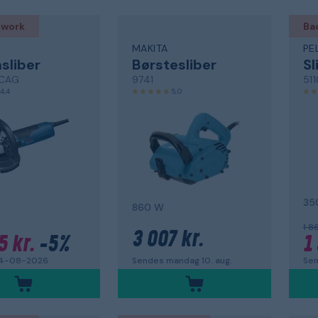
 work
Ba
MAKITA
PE
sliber
Børstesliber
Sl
 CAG
9741
51
4,4
5,0
35
860 W
1 8
3 007 kr.
5 kr.
-5%
1
Sendes mandag 10. aug.
14-08-2026
Se