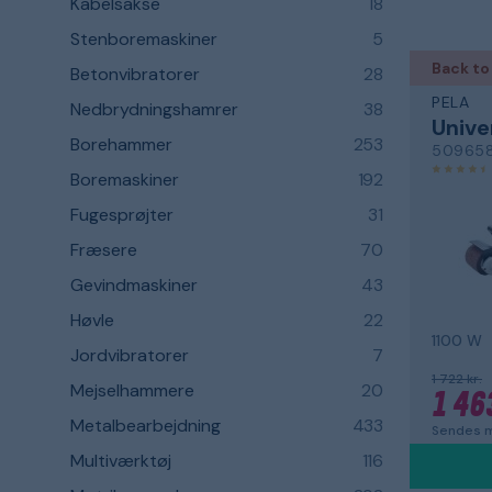
Kabelsakse
18
Stenboremaskiner
5
Back to
Betonvibratorer
28
PELA
Nedbrydningshamrer
38
Unive
Borehammer
253
50965
Boremaskiner
192
Fugesprøjter
31
Fræsere
70
Gevindmaskiner
43
Høvle
22
1100 W
Jordvibratorer
7
1 722 kr.
Mejselhammere
20
1 46
Metalbearbejdning
433
Sendes m
Multiværktøj
116