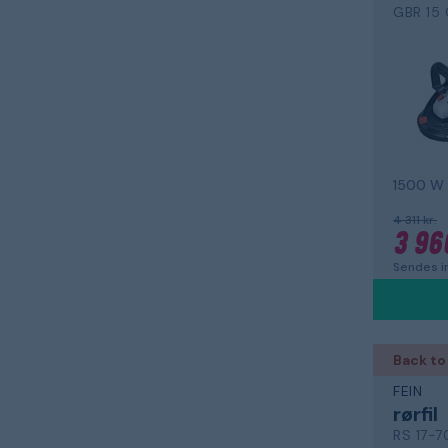
GBR 15
1500 W
4 311 kr.
3 96
Sendes i
Back to
FEIN
rørfil
RS 17-7