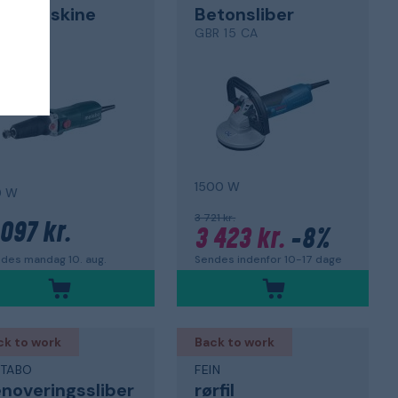
ibemaskine
Betonsliber
 710
GBR 15 CA
3,0
1500 W
0 W
3 721 kr.
 097 kr.
3 423 kr.
-8%
des mandag 10. aug.
Sendes indenfor 10-17 dage
ck to work
Back to work
TABO
FEIN
noveringssliber
rørfil