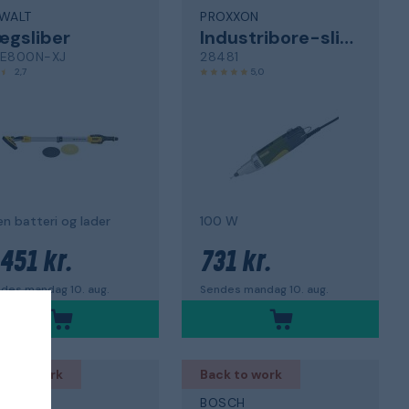
WALT
PROXXON
ægsliber
Industribore-sliber
E800N-XJ
28481
2,7
5,0
n batteri og lader
100 W
 451 kr.
731 kr.
des mandag 10. aug.
Sendes mandag 10. aug.
ck to work
Back to work
TABO
BOSCH