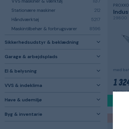
VVS maskiner & værktøj
1137
PROXX
Stationære maskiner
212
29800
Håndværktøj
5217
Maskintilbehør & forbrugsvarer
8596
Sikkerhedsudstyr & beklædning
Garage & arbejdsplads
med bat
El & belysning
1 324
VVS & indeklima
Sendes m
Have & udemiljø
Byg & inventarie
Back to
METAB