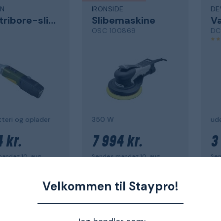
ON
IRONSIDE
DE
Industribore-sliber
Slibemaskine
V
OSC 100869
DC
teri og oplader
350 W
ude
 kr.
7 994 kr.
3
andag 10. aug.
Sendes mandag 10. aug.
Sen
Velkommen til Staypro!
 work
Ba
O
PROXXON
ME