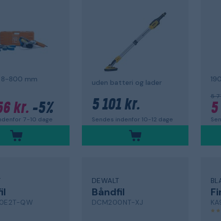
, 8-800 mm
19
uden batteri og lader
5 7
5 101 kr.
56 kr.
-5%
5
Sendes indenfor 10-12 dage
ndenfor 7-10 dage
Sen
T
DEWALT
BL
il
Båndfil
Fi
0E2T-QW
DCM200NT-XJ
KA