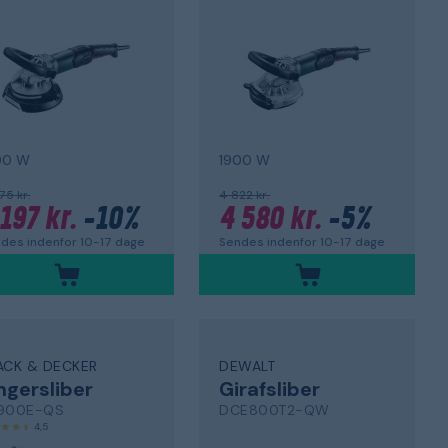
00 W
1900 W
75 kr.
4 822 kr.
 197 kr.
-10%
4 580 kr.
-5%
des indenfor 10-17 dage
Sendes indenfor 10-17 dage
ACK & DECKER
DEWALT
ngersliber
Girafsliber
900E-QS
DCE800T2-QW
4,5