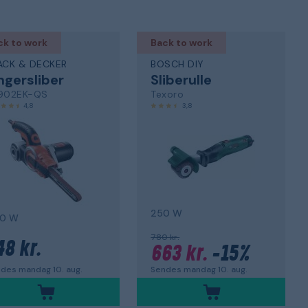
ck to work
Back to work
ACK & DECKER
BOSCH DIY
ngersliber
Sliberulle
902EK-QS
Texoro
4,8
3,8
250 W
0 W
780 kr.
48 kr.
663 kr.
-15%
des mandag 10. aug.
Sendes mandag 10. aug.