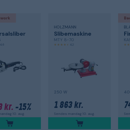
 work
Ba
HOLZMANN
BL
rsalsliber
Slibemaskine
Fi
8
MTY 8-70
KA
4,6
4,2
250 W
40
1 863 kr.
7
3 kr.
-15%
Sendes mandag 10. aug.
Sen
andag 10. aug.