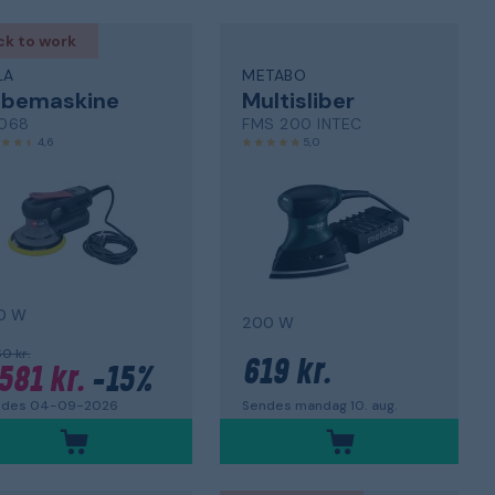
ck to work
LA
METABO
ibemaskine
Multisliber
1068
FMS 200 INTEC
4,6
5,0
0 W
200 W
60 kr.
619 kr.
 581 kr.
-15%
Sendes mandag 10. aug.
ndes 04-09-2026