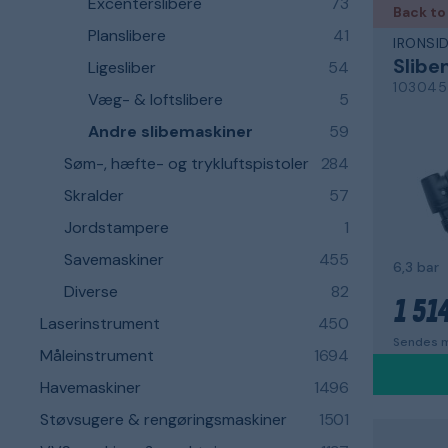
Excenterslibere
73
Back to
Planslibere
41
IRONSI
Slibe
Ligesliber
54
103045
Væg- & loftslibere
5
Andre slibemaskiner
59
Søm-, hæfte- og trykluftspistoler
284
Skralder
57
Jordstampere
1
Savemaskiner
455
6,3 bar
Diverse
82
1 514
Laserinstrument
450
Sendes m
Måleinstrument
1694
Havemaskiner
1496
Støvsugere & rengøringsmaskiner
1501