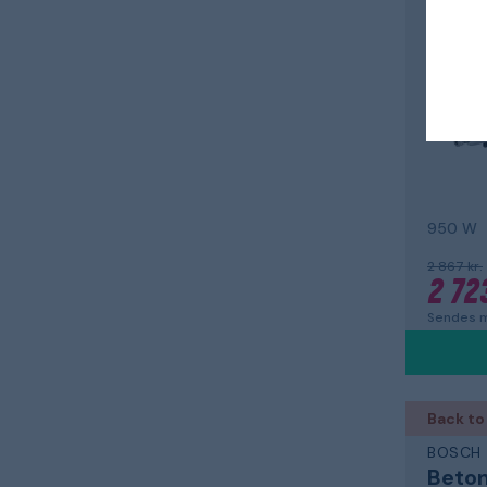
Slibe
GE 950
950 W
2 867 kr.
2 723
Sendes m
Back to
BOSCH
Beton