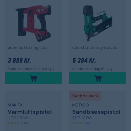
uden batteri og lader
uden batteri og oplader
3 959 kr.
6 384 kr.
Sendes indenfor 4-6 dage
Sendes mandag 10. aug.
Back to work
MAKITA
METABO
Varmluftspistol
Sandblæsepistol
HG6031VK
SSP 1000
5,0
3,3