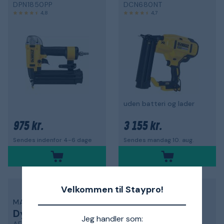
DPN1850PP
DCN680NT
4,8
4,7
uden batteri og lader
975 kr.
3 155 kr.
Sendes indenfor 4-6 dage
Sendes mandag 10. aug.
Velkommen til Staypro!
MAKITA
MAKITA
Dykkertpistol
Hæftepistol
Jeg handler som: