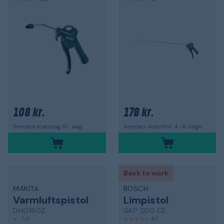
108 kr.
178 kr.
Sendes mandag 10. aug.
Sendes indenfor 4-6 dage
Back to work
MAKITA
BOSCH
Varmluftspistol
Limpistol
DHG180Z
GKP 200 CE
1,0
4,7