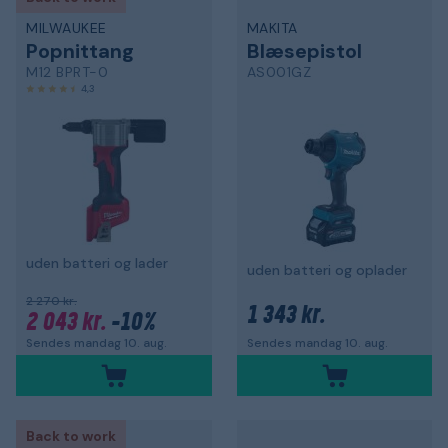
MILWAUKEE
MAKITA
Popnittang
Blæsepistol
M12 BPRT-0
AS001GZ
4,3
uden batteri og lader
uden batteri og oplader
2 270 kr.
1 343 kr.
2 043 kr.
-10%
Sendes mandag 10. aug.
Sendes mandag 10. aug.
Back to work