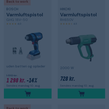
Back to work
BOSCH
HIKOKI
Varmluftspistol
Varmluftspistol
GHG 18V-50
RH650V
4,0
4,5
uden batteri og oplader
2000 W
1 510 kr.
728 kr.
1 298 kr.
-14%
Sendes mandag 10. aug.
Sendes mandag 10. aug.
Back to work