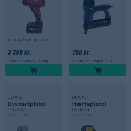
med batteri og lader
3 386 kr.
758 kr.
Sendes mandag 10. aug.
Sendes mandag 10. aug.
DEWALT
DEWALT
Dykkertpistol
Hæftepistol
DPN1850
DCN681N
4,6
4,5