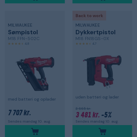
Back to work
MILWAUKEE
MILWAUKEE
Sømpistol
Dykkertpistol
M18 FFN-502C
M18 FN18GS-0X
4,8
4,7
uden batteri og lader
med batteri og oplader
3 665 kr.
7 707 kr.
3 481 kr.
-5%
Sendes mandag 10. aug.
Sendes mandag 10. aug.