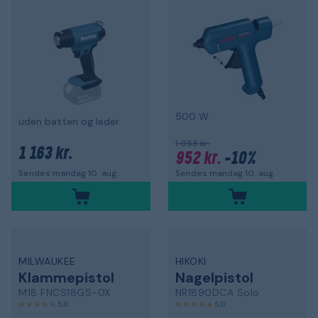
500 W
uden batteri og lader
1 058 kr.
1 163 kr.
952 kr.
-10%
Sendes mandag 10. aug.
Sendes mandag 10. aug.
MILWAUKEE
HIKOKI
Klammepistol
Nagelpistol
M18 FNCS18GS-0X
NR1890DCA Solo
5,0
5,0