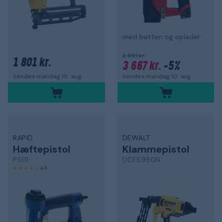
med batteri og oplader
3 861 kr.
1 801 kr.
3 667 kr.
-5%
Sendes mandag 10. aug.
Sendes mandag 10. aug.
RAPID
DEWALT
Hæftepistol
Klammepistol
PS111
DCFS950N
4,8