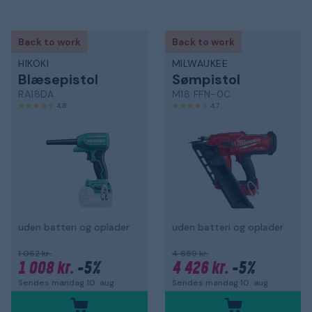
Back to work
Back to work
HIKOKI
MILWAUKEE
Blæsepistol
Sømpistol
RA18DA
M18 FFN-0C
4,8
4,7
uden batteri og oplader
uden batteri og oplader
1 062 kr.
4 659 kr.
1 008 kr.
-5%
4 426 kr.
-5%
Sendes mandag 10. aug.
Sendes mandag 10. aug.