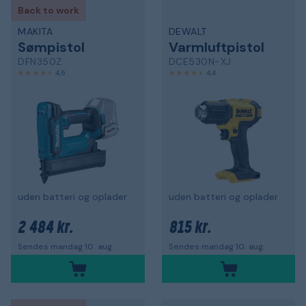
Back to work
MAKITA
DEWALT
Sømpistol
Varmluftpistol
DFN350Z
DCE530N-XJ
4,6
4,4
uden batteri og oplader
uden batteri og oplader
2 484 kr.
815 kr.
Sendes mandag 10. aug.
Sendes mandag 10. aug.