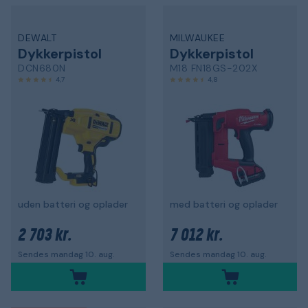
DEWALT
MILWAUKEE
Dykkerpistol
Dykkerpistol
DCN680N
M18 FN18GS-202X
4,7
4,8
uden batteri og oplader
med batteri og oplader
2 703 kr.
7 012 kr.
Sendes mandag 10. aug.
Sendes mandag 10. aug.