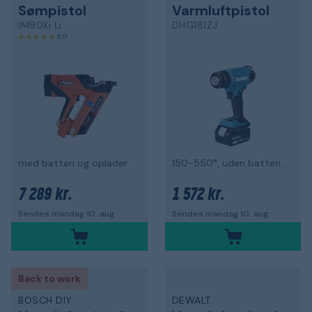
Sømpistol
Varmluftpistol
IM90Xi Li
DHG181ZJ
5,0
med batteri og oplader
150-550°, uden batteri og oplader
7 289 kr.
1 572 kr.
Sendes mandag 10. aug.
Sendes mandag 10. aug.
Back to work
BOSCH DIY
DEWALT