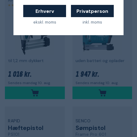
AF506
DST221Z
5,0
5,0
Erhverv
Privatperson
ekskl. moms
inkl. moms
til 1,2 mm dykkert
uden batteri og oplader
1 016 kr.
1 947 kr.
Sendes mandag 10. aug.
Sendes mandag 10. aug.
RAPID
SENCO
Hæftepistol
Sømpistol
PS101
Frame Pro 601