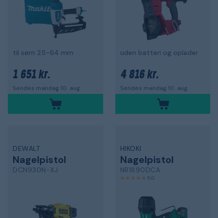
til søm 25-64 mm
uden batteri og oplader
1 651 kr.
4 816 kr.
Sendes mandag 10. aug.
Sendes mandag 10. aug.
DEWALT
HIKOKI
Nagelpistol
Nagelpistol
DCN930N-XJ
NR1890DCA
5,0