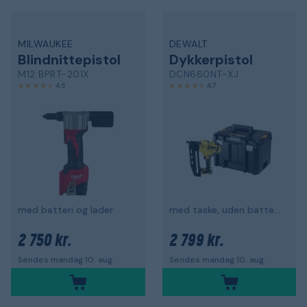
MILWAUKEE
DEWALT
Blindnittepistol
Dykkerpistol
M12 BPRT-201X
DCN660NT-XJ
4,6
4,7
med batteri og lader
med taske, uden batteri og oplader
2 750 kr.
2 799 kr.
Sendes mandag 10. aug.
Sendes mandag 10. aug.