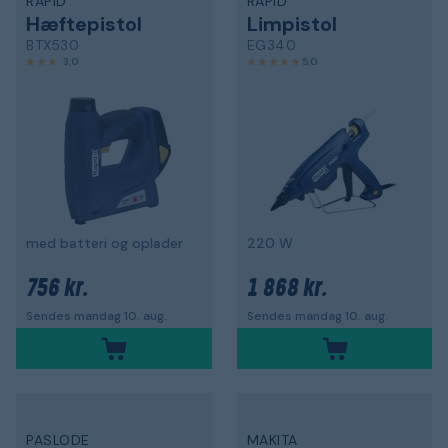
RAPID
RAPID
Hæftepistol
Limpistol
BTX530
EG340
3,0
5,0
med batteri og oplader
220 W
756 kr.
1 868 kr.
Sendes mandag 10. aug.
Sendes mandag 10. aug.
PASLODE
MAKITA