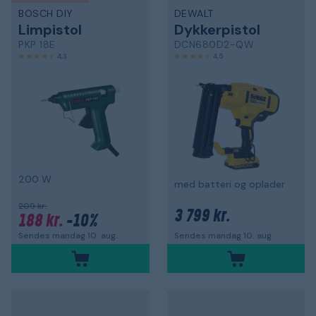
BOSCH DIY
DEWALT
Limpistol
Dykkerpistol
PKP 18E
DCN680D2-QW
4,3
4,5
200 W
med batteri og oplader
209 kr.
3 799 kr.
188 kr.
-10%
Sendes mandag 10. aug.
Sendes mandag 10. aug.