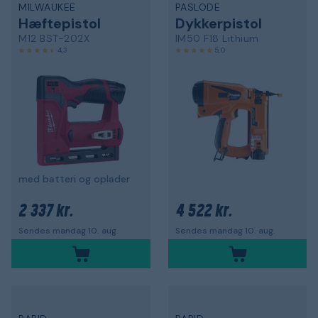
MILWAUKEE
PASLODE
Hæftepistol
Dykkerpistol
M12 BST-202X
IM50 F18 Lithium
4,3
5,0
med batteri og oplader
2 337 kr.
4 522 kr.
Sendes mandag 10. aug.
Sendes mandag 10. aug.