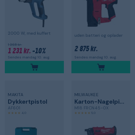
2000 W, med kuffert
uden batteri og oplader
1 368 kr.
2 875 kr.
1 231 kr.
-10%
Sendes mandag 10. aug.
Sendes mandag 10. aug.
MAKITA
MILWAUKEE
Dykkertpistol
Karton-Nagelpistol
AF601
M18 FRCN45-0X
4,0
5,0