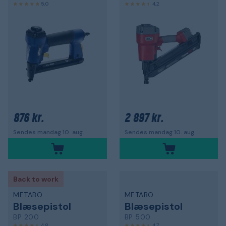
5,0
4,2
876 kr.
2 897 kr.
Sendes mandag 10. aug.
Sendes mandag 10. aug.
Back to work
METABO
METABO
Blæsepistol
Blæsepistol
BP 200
BP 500
4,8
4,7