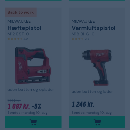
Back to work
MILWAUKEE
MILWAUKEE
Hæftepistol
Varmluftspistol
M12 BST-0
M18 BHG-0
4,9
3,8
uden batteri og oplader
uden batteri og lader
1 145 kr.
1 246 kr.
1 087 kr.
-5%
Sendes mandag 10. aug.
Sendes mandag 10. aug.