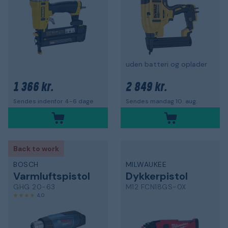
uden batteri og oplader
1 366 kr.
2 849 kr.
Sendes indenfor 4-6 dage
Sendes mandag 10. aug.
Back to work
BOSCH
MILWAUKEE
Varmluftspistol
Dykkerpistol
GHG 20-63
M12 FCN18GS-0X
4,0