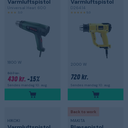
Varmluftspistol
Varmluftspistol
Universal Heat 600
D26414
3,0
5,0
1800 W
2000 W
507 kr.
720 kr.
430 kr.
-15%
Sendes mandag 10. aug.
Sendes mandag 10. aug.
Back to work
HIKOKI
MAKITA
Varmluftspistol
Blæsepistol