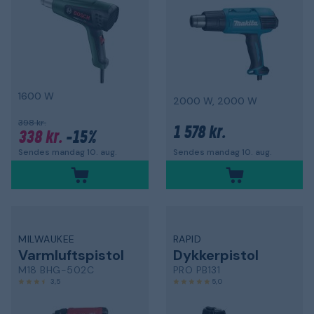
1600 W
2000 W, 2000 W
398 kr.
1 578 kr.
338 kr.
-15%
Sendes mandag 10. aug.
Sendes mandag 10. aug.
MILWAUKEE
RAPID
Varmluftspistol
Dykkerpistol
M18 BHG-502C
PRO PB131
3,5
5,0