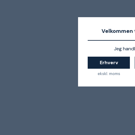
Velkommen t
Jeg handl
Erhverv
ekskl. moms