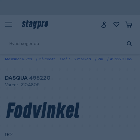
Maskiner & værktøj
Måleinstrument
Måle- & markeringsredskaber
Vinkelhager
495220 Dasqua Fodvinkel 90° 75x50 mm
DASQUA
495220
Varenr.: 3104809
Fodvinkel
90°