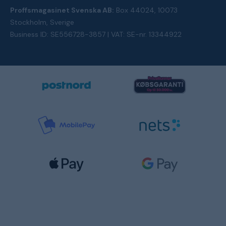
Proffsmagasinet Svenska AB:
Box 44024, 10073
Stockholm, Sverige
Business ID: SE556728-3857 | VAT: SE-nr. 13344922