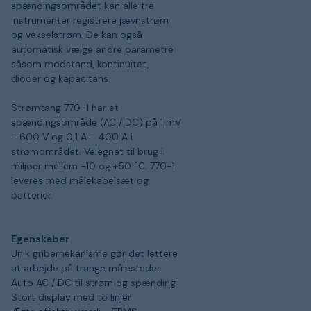
spændingsområdet kan alle tre
instrumenter registrere jævnstrøm
og vekselstrøm. De kan også
automatisk vælge andre parametre
såsom modstand, kontinuitet,
dioder og kapacitans.
Strømtang 770-1 har et
spændingsområde (AC / DC) på 1 mV
- 600 V og 0,1 A - 400 A i
strømområdet. Velegnet til brug i
miljøer mellem -10 og +50 °C. 770-1
leveres med målekabelsæt og
batterier.
Egenskaber
Unik gribemekanisme gør det lettere
at arbejde på trange målesteder
Auto AC / DC til strøm og spænding
Stort display med to linjer