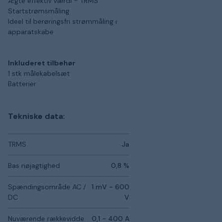
Ægte effektiv værdi - TRMS
Startstrømsmåling
Ideel til berøringsfri strømmåling i
apparatskabe
Inkluderet tilbehør
1 stk målekabelsæt
Batterier
Tekniske data:
TRMS
Ja
Bas nøjagtighed
0,8 %
Spændingsområde AC /
1 mV - 600
DC
V
Nuværende rækkevidde
0,1 - 400 A