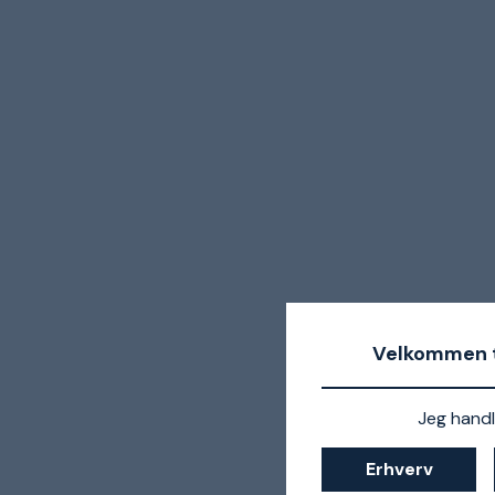
Velkommen t
Jeg handl
Erhverv