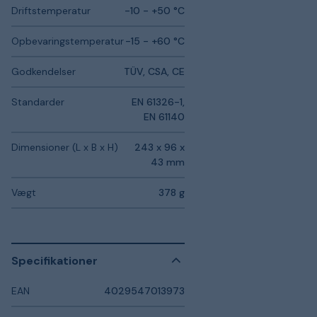
Driftstemperatur
-10 - +50 °C
Opbevaringstemperatur
-15 - +60 °C
Godkendelser
TÜV, CSA, CE
Standarder
EN 61326-1,
EN 61140
Dimensioner (L x B x H)
243 x 96 x
43 mm
Vægt
378 g
Specifikationer
EAN
4029547013973