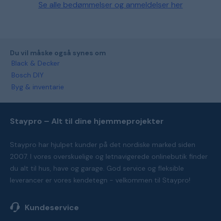
Se alle bedømmelser og anmeldelser her
Du vil måske også synes om
Black & Decker
Bosch DIY
Byg & inventarie
Staypro – Alt til dine hjemmeprojekter
Staypro har hjulpet kunder på det nordiske marked siden
2007. I vores overskuelige og letnavigerede onlinebutik finder
du alt til hus, have og garage. God service og fleksible
leverancer er vores kendetegn - velkommen til Staypro!
Kundeservice