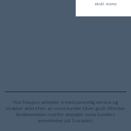
ekskl. moms
Hos Staypro arbejder vi med personlig service og
stræber altid efter, at vores kunder bliver godt tilfredse.
Bedømmelsen ovenfor afspejler vores kunders
anmeldelser på Trustpilot.