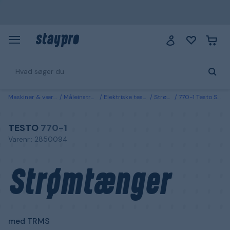
Maskiner & værktøj
Måleinstrument
Elektriske testværktøjer
Strømtænger
770-1 Testo Strømtænger med TRMS
TESTO
770-1
Varenr.: 2850094
Strømtænger
med TRMS