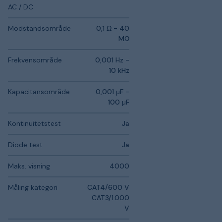
AC / DC
Modstandsområde
0,1 Ω - 40
MΩ
Frekvensområde
0,001 Hz -
10 kHz
Kapacitansområde
0,001 μF -
100 μF
Kontinuitetstest
Ja
Diode test
Ja
Maks. visning
4000
Måling kategori
CAT4/600 V
CAT3/1.000
V