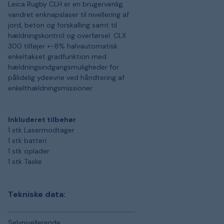
Leica Rugby CLH er en brugervenlig,
vandret enknapslaser til nivellering af
jord, beton og forskalling samt til
hældningskontrol og overførsel. CLX
300 tilføjer +-8% halvautomatisk
enkeltakset gradfunktion med
hældningsindgangsmuligheder for
pålidelig ydeevne ved håndtering af
enkelthældningsmissioner.
Inkluderet tilbehør
1 stk Lasermodtager
1 stk batteri
1 stk oplader
1 stk Taske
Tekniske data:
Selvnivellerende