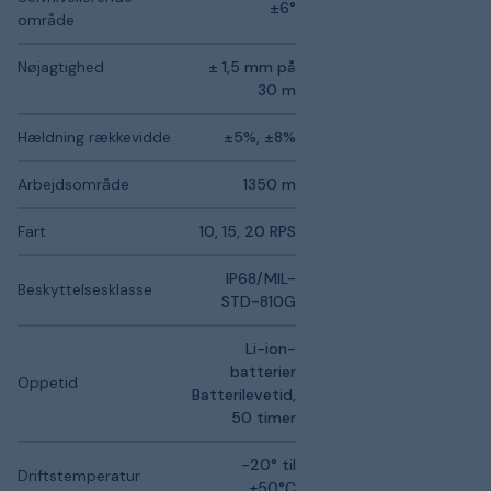
±6°
område
Nøjagtighed
± 1,5 mm på
30 m
Hældning rækkevidde
±5%, ±8%
Arbejdsområde
1350 m
Fart
10, 15, 20 RPS
IP68/MIL-
Beskyttelsesklasse
STD-810G
Li-ion-
batterier
Oppetid
Batterilevetid,
50 timer
-20° til
Driftstemperatur
+50°C