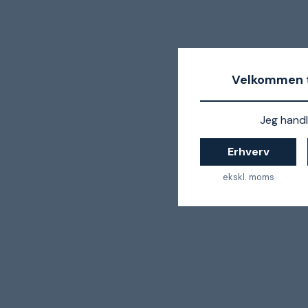
Velkommen t
Jeg handl
Erhverv
ekskl. moms