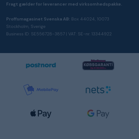
Fragt gælder for leverancer med virksomhedspakke.
Proffsmagasinet Svenska AB:
Box 44024, 10073
Stockholm, Sverige
Business ID: SE556728-3857 | VAT: SE-nr. 13344922