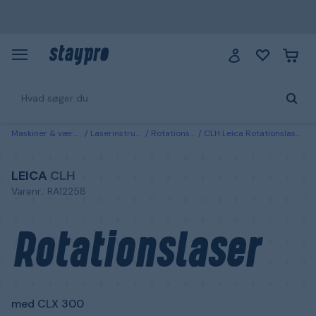
Maskiner & værktøj
Laserinstrument
Rotationslasere
CLH Leica Rotationslaser med CLX 300
LEICA
CLH
Varenr.: RA12258
Rotationslaser
med CLX 300