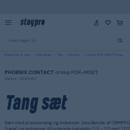
Maskiner & værktøj
Håndværktøj
Tænger
Andre tænger
crimp FOX-MSET Phoenix Contact Tang sæt
PHOENIX CONTACT
crimp FOX-MSET
Varenr.: 3040417
Tang sæt
Sæt med pressestang og indsatser, bestående af CRIMPF
(tang) og indsatser til isolerede kabelsko 0,5 - 2,5 mm² (12