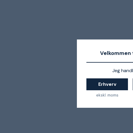
Velkommen t
Jeg handl
Erhverv
ekskl. moms