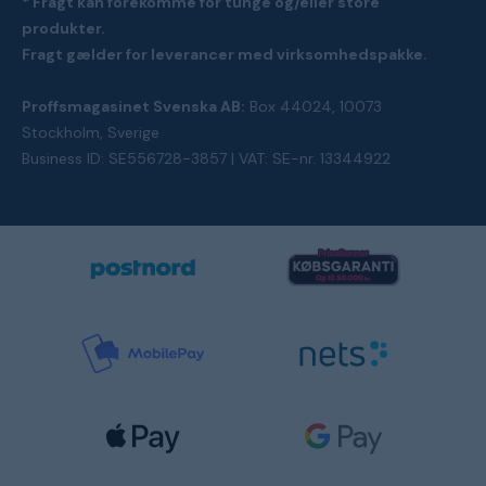
* Fragt kan forekomme for tunge og/eller store
produkter.
Fragt gælder for leverancer med virksomhedspakke.
Proffsmagasinet Svenska AB:
Box 44024, 10073
Stockholm, Sverige
Business ID: SE556728-3857 | VAT: SE-nr. 13344922