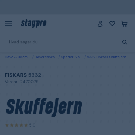
Have & udemiljø
Haveredskaber
Spader & skovle
5332 Fiskars Skuffejern 1590 mm
FISKARS
5332
Varenr.: 2470075
Skuffejern
5,0