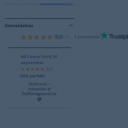
consumerservice.se@fiskars.com
Anmeldelser
5,0
1
anmeldelser
/
5
Alf Conny Strid
,
14
september
5,0
helt perfekt
Verificeret –
indsamlet af
Proffsmagasinet.se