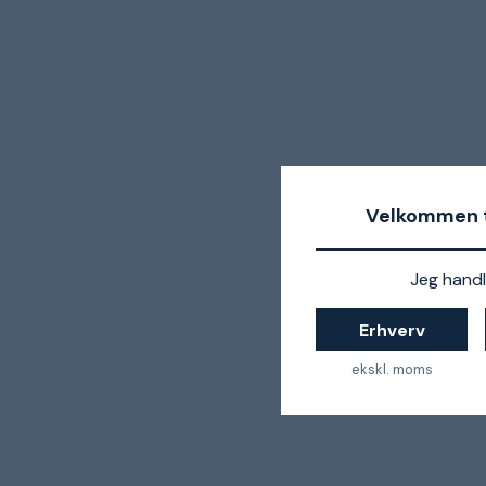
Velkommen t
Jeg handl
Erhverv
ekskl. moms