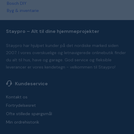
Bosch DIY
Byg & inventarie
Staypro – Alt til dine hjemmeprojekter
Staypro har hjulpet kunder på det nordiske marked siden
2007. I vores overskuelige og letnavigerede onlinebutik finder
du alt til hus, have og garage. God service og fleksible
leverancer er vores kendetegn - velkommen til Staypro!
Kundeservice
Kontakt os
Fortrydelsesret
Ofte stillede spørgsmål
Min ordrehistorik