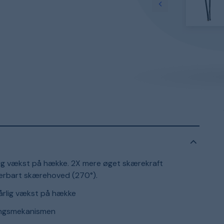
årlig vækst på hække. 2X mere øget skærekraft
erbart skærehoved (270°).
 årlig vækst på hække
tangsmekanismen