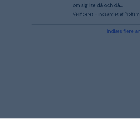
om sig lite då och då...
Verificeret – indsamlet af Proffs
Indlæs flere a