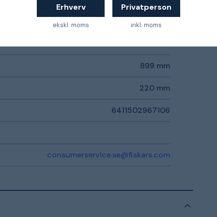
Erhverv
Privatperson
ekskl. moms
inkl. moms
Fiskars PowerLever
899 mm
220 mm
6411502967106
consumerservice.se@fiskars.com