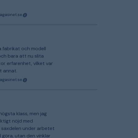
magasinet.se
a fabrikat och modell
ch bara att nu slita
or erfarenhet, vilket var
ot annat.
magasinet.se
 högsta klass, men jag
iktigt nöjd med
t saxdelen under arbetet
 göra, utan den vinklar