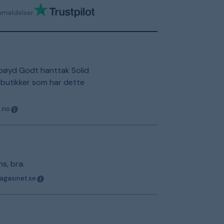
nmeldelser
å bøyd Godt hanttak Solid
e butikker som har dette
o.no
s, bra.
magasinet.se