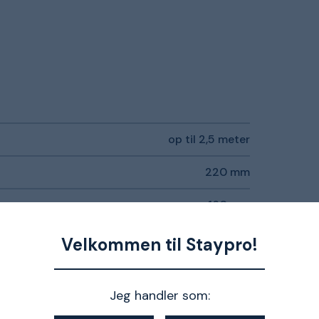
op til 2,5 meter
220 mm
160 mm
270°
Velkommen til Staypro!
899 mm
Jeg handler som: