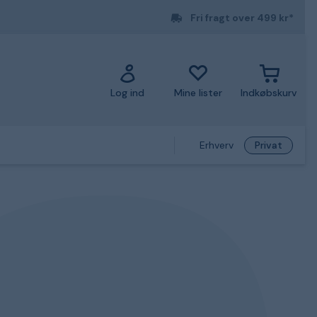
Fri fragt over 499 kr*
Log ind
Mine lister
Indkøbskurv
Erhverv
Privat