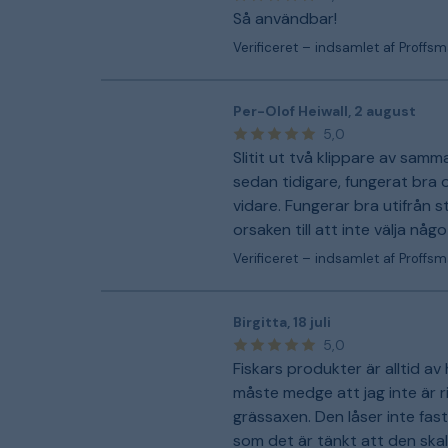
Så användbar!
Verificeret – indsamlet af Proffs
Per-Olof Heiwall
,
2 august
5,0
Slitit ut två klippare av samm
sedan tidigare, fungerat bra o
vidare. Fungerar bra utifrån st
orsaken till att inte välja någ
Verificeret – indsamlet af Proffs
Birgitta
,
18 juli
5,0
Fiskars produkter är alltid av
måste medge att jag inte är r
grässaxen. Den låser inte fas
som det är tänkt att den skall