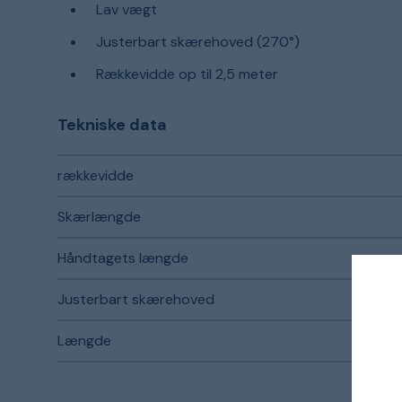
Lav vægt
Justerbart skærehoved (270°)
Rækkevidde op til 2,5 meter
Tekniske data
rækkevidde
Skærlængde
Håndtagets længde
Justerbart skærehoved
Længde