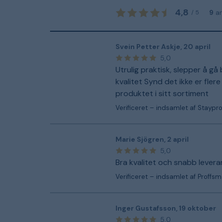
4,8
9
a
/
5
Svein Petter Askje
,
20 april
5,0
Utrulig praktisk, slepper å g
kvalitet Synd det ikke er fler
produktet i sitt sortiment
Verificeret – indsamlet af Staypr
Marie Sjögren
,
2 april
5,0
Bra kvalitet och snabb leveran
Verificeret – indsamlet af Proffs
Inger Gustafsson
,
19 oktober
5,0