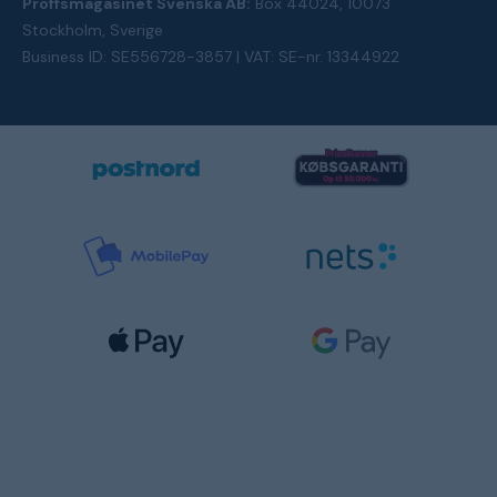
Proffsmagasinet Svenska AB:
Box 44024, 10073
Stockholm, Sverige
Business ID: SE556728-3857 | VAT: SE-nr. 13344922