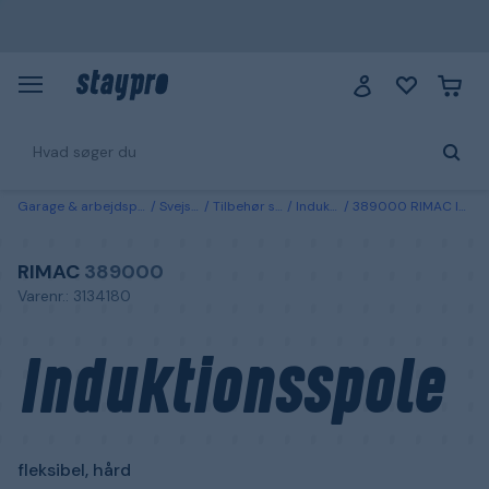
Garage & arbejdsplads
Svejsning
Tilbehør svejsning
Induktionscoils
389000 RIMAC Induktionsspole fleksibel, hård
RIMAC
389000
Varenr.: 3134180
Induktionsspole
fleksibel, hård