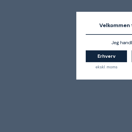
Velkommen t
Jeg handl
Erhverv
ekskl. moms