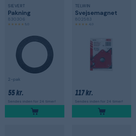
SIEVERT
TELWIN
Pakning
Svejsemagnet
830306
802583
5,0
4,0
2-pak
55 kr.
117 kr.
Sendes inden for 24 timer!
Sendes inden for 24 timer!