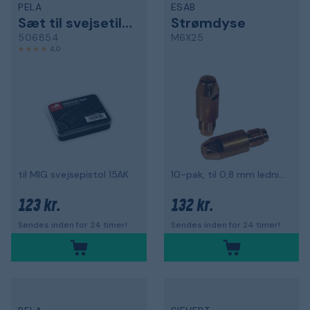
PELA
ESAB
Sæt til svejsetilbehør
Strømdyse
506854
M6X25
4,0
til MIG svejsepistol 15AK
10-pak, til 0,8 mm ledning
123 kr.
132 kr.
Sendes inden for 24 timer!
Sendes inden for 24 timer!