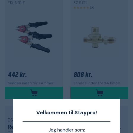
FIX NR1 F
309121
5,0
442 kr.
808 kr.
Sendes inden for 24 timer!
Sendes inden for 24 timer!
Velkommen til Staypro!
ESAB
SIEVERT
Returleder klemme
Slangebrudsventil
Jeg handler som: