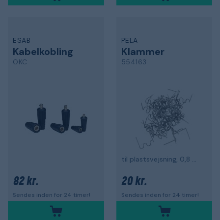
ESAB
PELA
Kabelkobling
Klammer
OKC
554163
til plast­svejsning, 0,8 mm, type Z, 50-pak
82 kr.
20 kr.
Sendes inden for 24 timer!
Sendes inden for 24 timer!