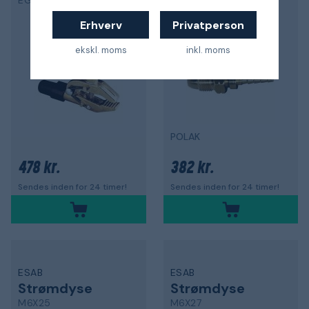
EG 600
645000
Erhverv
Privatperson
ekskl. moms
inkl. moms
POLAK
478 kr.
382 kr.
Sendes inden for 24 timer!
Sendes inden for 24 timer!
ESAB
ESAB
Strømdyse
Strømdyse
M6X25
M6X27