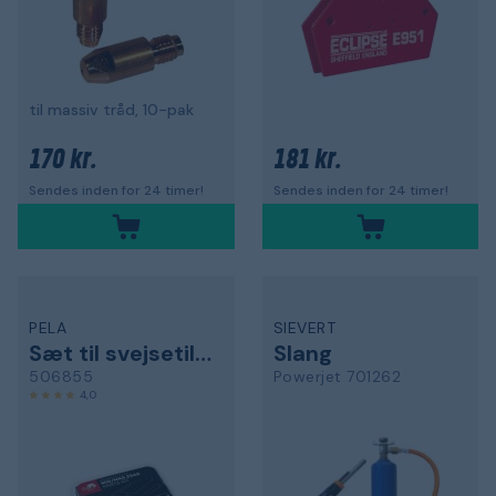
til massiv tråd, 10-pak
170 kr.
181 kr.
Sendes inden for 24 timer!
Sendes inden for 24 timer!
PELA
SIEVERT
Sæt til svejsetilbehør
Slang
506855
Powerjet 701262
4,0