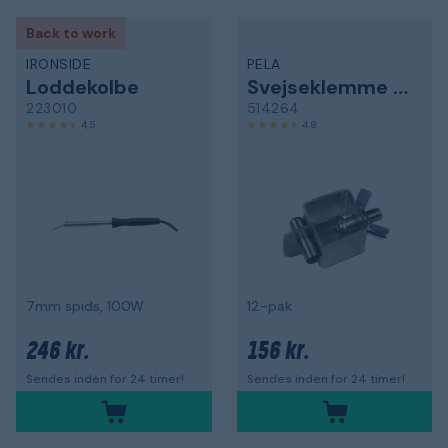
Back to work
IRONSIDE
PELA
Loddekolbe
Svejseklemme af metalplader
223010
514264
4,5
4,8
7mm spids, 100W
12-pak
246 kr.
156 kr.
Sendes inden for 24 timer!
Sendes inden for 24 timer!