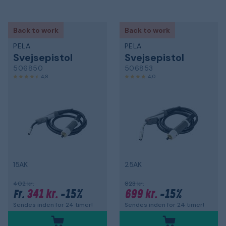
Back to work
Back to work
PELA
PELA
Svejsepistol
Svejsepistol
506850
506853
4,8
4,0
15AK
25AK
402 kr.
823 kr.
341 kr.
-15%
699 kr.
-15%
Fr.
Sendes inden for 24 timer!
Sendes inden for 24 timer!