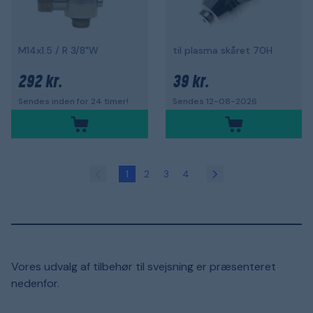
M14x1.5 / R 3/8"W
til plasma skåret 70H
292 kr.
39 kr.
Sendes inden for 24 timer!
Sendes 12-08-2026
1
2
3
4
Vores udvalg af tilbehør til svejsning er præsenteret
nedenfor.