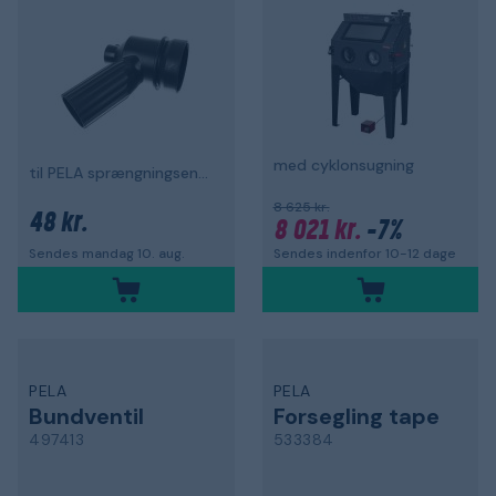
med cyklonsugning
til PELA sprængningsenhed 81857
8 625 kr.
48 kr.
8 021 kr.
-7%
Sendes indenfor 10-12 dage
Sendes mandag 10. aug.
PELA
PELA
Bundventil
Forsegling tape
497413
533384