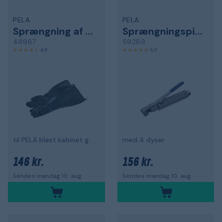
PELA
PELA
Sprængning af handske
Sprængningspistol
48967
59289
4,8
5,0
til PELA blast kabinet gulvmodeller
med 4 dyser
146 kr.
156 kr.
Sendes mandag 10. aug.
Sendes mandag 10. aug.