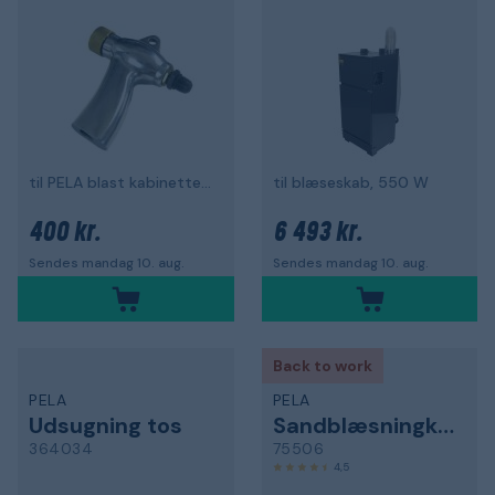
til PELA blast kabinetter 63045 og 86790
til blæseskab, 550 W
400 kr.
6 493 kr.
Sendes mandag 10. aug.
Sendes mandag 10. aug.
Back to work
PELA
PELA
Udsugning tos
Sandblæsningkabinet
364034
75506
4,5