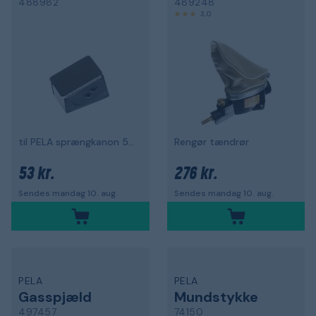
488982
489248
3,0
til PELA sprængkanon 59289
Rengør tændrør
53 kr.
276 kr.
Sendes mandag 10. aug.
Sendes mandag 10. aug.
PELA
PELA
Gasspjæld
Mundstykke
497457
74150