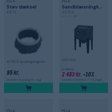
PELA
PELA
Støv dæksel
Sandblæsningkabinet
81873
497931
3,5
220 liter
til PELA sprængningsenhed 81857
2 759 kr.
95 kr.
2 483 kr.
-10%
Sendes indenfor 7-10 dage
Sendes mandag 10. aug.
PELA
PELA