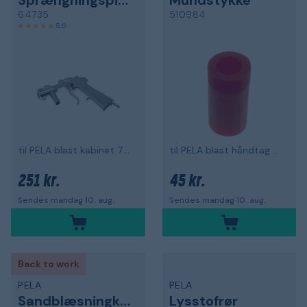
Sprængningspistol
Mundstykke
64735
510984
5,0
til PELA blast kabinet 75506 og 497931
til PELA blast håndtag 494484
251 kr.
45 kr.
Sendes mandag 10. aug.
Sendes mandag 10. aug.
Back to work
PELA
PELA
Sandblæsningkabinet
Lysstofrør