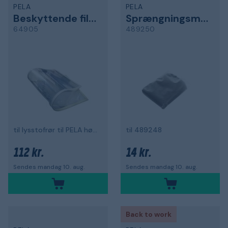
PELA
PELA
Beskyttende film
Sprængningsmateriale
64905
489250
til lysstofrør til PELA højtrykskabinet
til 489248
112 kr.
14 kr.
Sendes mandag 10. aug.
Sendes mandag 10. aug.
Back to work