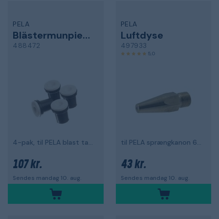
PELA
PELA
Blästermunpiece
Luftdyse
488472
497933
5,0
4-pak, til PELA blast tanke
til PELA sprængkanon 64735
107 kr.
43 kr.
Sendes mandag 10. aug.
Sendes mandag 10. aug.