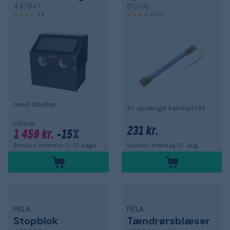
497941
81908
3,4
5,0
med tilbehør
at sprænge kabinettet
1 717 kr.
231 kr.
1 459 kr.
-15%
Sendes indenfor 7-10 dage
Sendes mandag 10. aug.
PELA
PELA
Stopblok
Tændrørsblæser