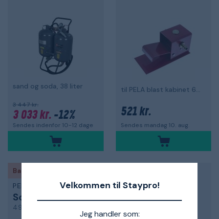
sand og soda, 38 liter
til PELA blast kabinet 63045
3 447 kr.
521 kr.
3 033 kr.
-12%
Sendes indenfor 10-12 dage
Sendes mandag 10. aug.
Back to work
Velkommen til Staypro!
PELA
PELA
Soda blaster
Sandblæser
497942
488498
Jeg handler som: