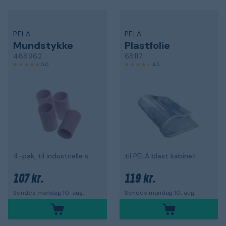
PELA
PELA
Mundstykke
Plastfolie
488962
68117
5,0
4,5
4-pak, til industrielle sprængningsskabe
til PELA blast kabinet
107 kr.
119 kr.
Sendes mandag 10. aug.
Sendes mandag 10. aug.