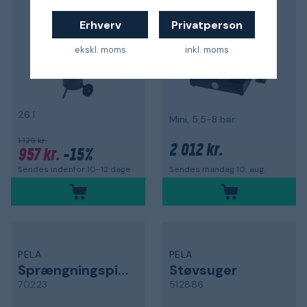
Erhverv
Privatperson
ekskl. moms
inkl. moms
26 l
Mini, 5,5-8 bar
1 126 kr.
2 012 kr.
957 kr.
-15%
Sendes indenfor 10-12 dage
Sendes mandag 10. aug.
PELA
PELA
Sprængningspistol
Støvsuger
70223
512886