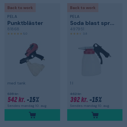
Back to work
Back to work
PELA
PELA
Punktbläster
Soda blast sprøjte
81868
497951
5,0
3,6
med tank
1 l
638 kr.
462 kr.
542 kr.
-15%
392 kr.
-15%
Sendes mandag 10. aug.
Sendes mandag 10. aug.