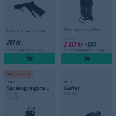
Sand og soda, 26 liter, med tilbehør
til PELA sprængningsenhed 81857
2 726 kr.
257 kr.
2 317 kr.
-15%
Sendes indenfor 10-12 dage
Sendes mandag 10. aug.
Back to work
PELA
PELA
Sprængningstank
Gaffel
74149
491105
2,0