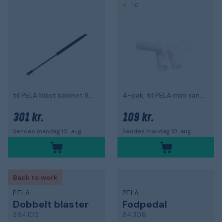
1,0
til PELA blast kabinet 86790 og 502331
4-pak, til PELA mini sandblæser 488498
301 kr.
109 kr.
Sendes mandag 10. aug.
Sendes mandag 10. aug.
Back to work
PELA
PELA
Dobbelt blaster
Fodpedal
364102
84308