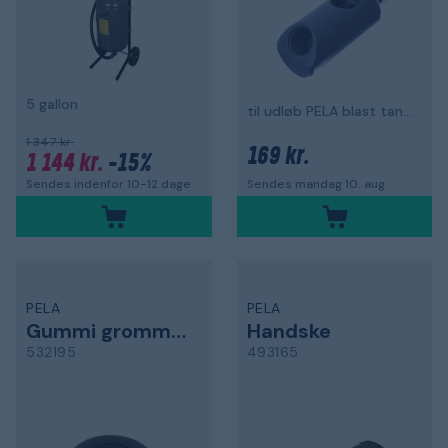
5 gallon
til udløb PELA blast tank 50841
1 347 kr.
169 kr.
1 144 kr.
-15%
Sendes indenfor 10-12 dage
Sendes mandag 10. aug.
PELA
PELA
Gummi grommet
Handske
532195
493165