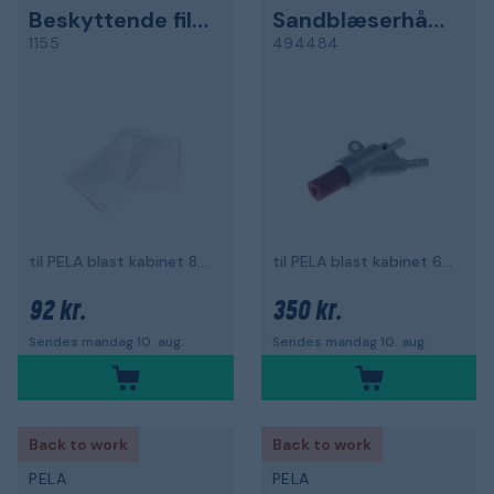
Beskyttende film
Sandblæserhåndtag
1155
494484
til PELA blast kabinet 86790 og 502331
til PELA blast kabinet 63045
92 kr.
350 kr.
Sendes mandag 10. aug.
Sendes mandag 10. aug.
Back to work
Back to work
PELA
PELA