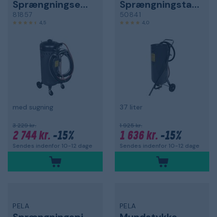
Sprængningsenhed
Sprængningstank
81857
50841
4,5
4,0
med sugning
37 liter
3 229 kr.
1 925 kr.
2 744 kr.
-15%
1 636 kr.
-15%
Sendes indenfor 10-12 dage
Sendes indenfor 10-12 dage
PELA
PELA