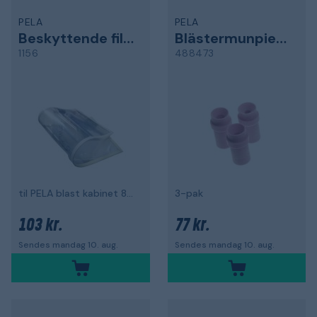
PELA
PELA
Beskyttende film
Blästermunpiece
1156
488473
til PELA blast kabinet 86790 og 502331
3-pak
103 kr.
77 kr.
Sendes mandag 10. aug.
Sendes mandag 10. aug.