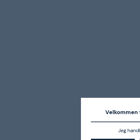
Velkommen t
Jeg handl