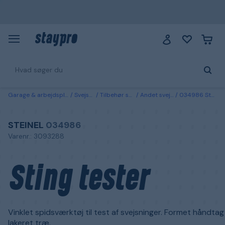
Garage & arbejdsplads
Svejsning
Tilbehør svejsning
Andet svejsetilbehør
034986 Steinel Sting tester
STEINEL
034986
Varenr.: 3093288
Sting tester
Vinklet spidsværktøj til test af svejsninger. Formet håndtag
lakeret træ.