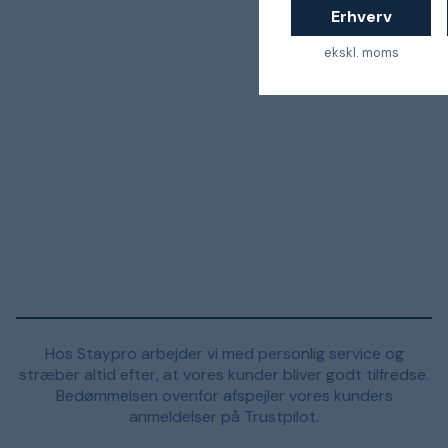
Erhverv
ekskl. moms
Hos Staypro arbejder vi med personlig service og
stræber altid efter, at vores kunder bliver godt tilfredse.
Bedømmelsen ovenfor afspejler vores kunders
anmeldelser på Trustpilot.