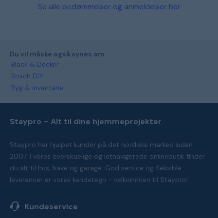
Se alle bedømmelser og anmeldelser her
Du vil måske også synes om
Black & Decker
Bosch DIY
Byg & inventarie
Staypro – Alt til dine hjemmeprojekter
Staypro har hjulpet kunder på det nordiske marked siden
2007. I vores overskuelige og letnavigerede onlinebutik finder
du alt til hus, have og garage. God service og fleksible
leverancer er vores kendetegn - velkommen til Staypro!
Kundeservice