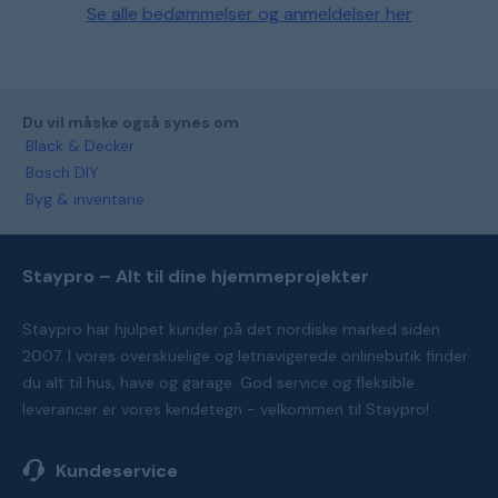
Se alle bedømmelser og anmeldelser her
Du vil måske også synes om
Black & Decker
Bosch DIY
Byg & inventarie
Staypro – Alt til dine hjemmeprojekter
Staypro har hjulpet kunder på det nordiske marked siden
2007. I vores overskuelige og letnavigerede onlinebutik finder
du alt til hus, have og garage. God service og fleksible
leverancer er vores kendetegn - velkommen til Staypro!
Kundeservice