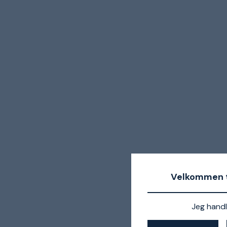
Velkommen t
Jeg handl