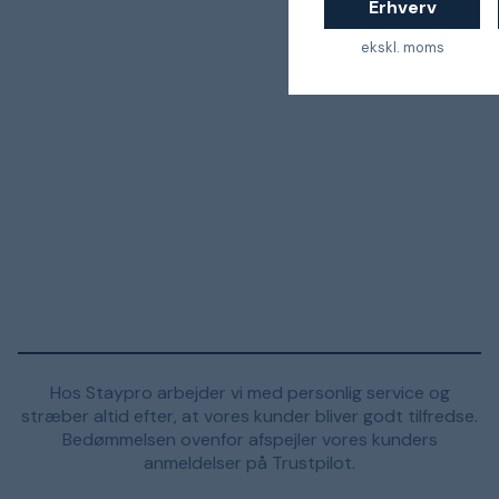
Erhverv
ekskl. moms
Hos Staypro arbejder vi med personlig service og
stræber altid efter, at vores kunder bliver godt tilfredse.
Bedømmelsen ovenfor afspejler vores kunders
anmeldelser på Trustpilot.