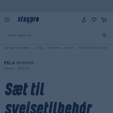
Garage & arbejdsplads
Svejsning
Tilbehør svejsning
Andet svejsetilbehør
506855 PELA Sæt til svejsetilbehør til MIG svejsepistol 25AK
PELA
506855
Varenr.: 3117020
Sæt til
svejsetilbehør