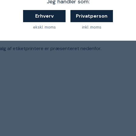
Jeg handler som:
1
Erhverv
Privatperson
ekskl. moms
inkl. moms
lg af etiketprintere er præsenteret nedenfor.