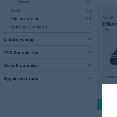
Pennor
80
Skilte
26
DYMO
Kommunikation
135
Etike
Hygiejne & hudpleje
16
5XL
El & belysning
VVS & indeklima
Have & udemiljø
Forsende
Byg & inventarie
1 786
Sendes i