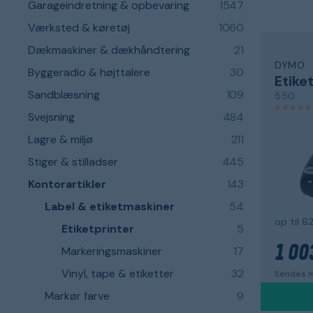
Garageindretning & opbevaring
1547
Værksted & køretøj
1060
Dækmaskiner & dækhåndtering
21
DYMO
Byggeradio & højttalere
30
Etike
Sandblæsning
109
550
Svejsning
484
Lagre & miljø
211
Stiger & stilladser
445
Kontorartikler
143
Label & etiketmaskiner
54
Etiketprinter
5
1 00
Markeringsmaskiner
17
Vinyl, tape & etiketter
32
Sendes m
Markør farve
9