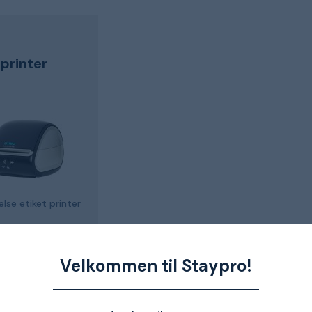
tprinter
lse etiket printer
 kr.
ndenfor 9-16 dage
Velkommen til Staypro!