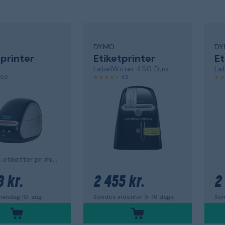
DYMO
DY
tprinter
Etiketprinter
Et
LabelWriter 450 Duo
5,0
4,5
op til 62 etiketter pr. minut
3 kr.
2 455 kr.
2
andag 10. aug.
Sendes indenfor 9-16 dage
Sen