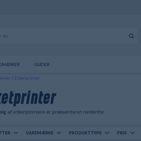
EMÆRKER
GUIDER
kiner
Etiketprinter
ketprinter
lg af etiketprintere er præsenteret nedenfor.
FTER
VAREMÆRKE
PRODUKTTYPE
PRIS