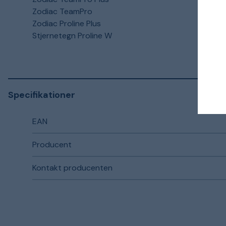
Zodiac TeamPro
Zodiac Proline Plus
Stjernetegn Proline W
Specifikationer
EAN
Producent
Kontakt producenten