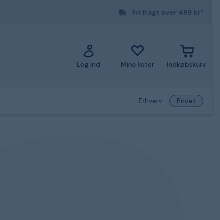
Fri fragt over 499 kr*
Log ind
Mine lister
Indkøbskurv
Erhverv
Privat