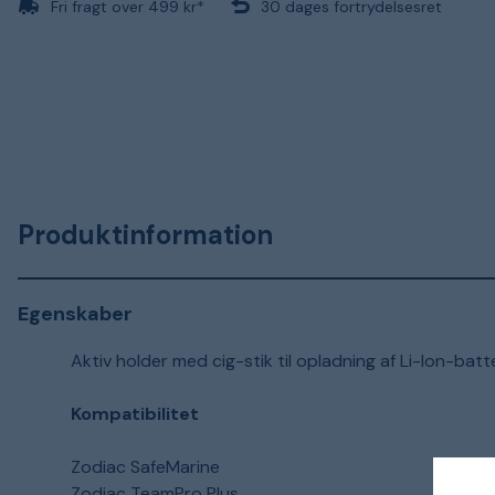
Fri fragt over 499 kr*
30 dages fortrydelsesret
Produktinformation
Egenskaber
Aktiv holder med cig-stik til opladning af Li-Ion-batte
Kompatibilitet
Zodiac SafeMarine
Zodiac TeamPro Plus