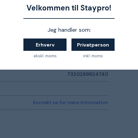
Velkommen til Staypro!
Jeg handler som:
Erhverv
Privatperson
ekskl. moms
inkl. moms
7320289824740
Kontakt os for mere information