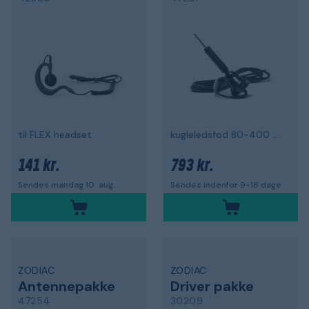
til FLEX headset
kugleledsfod 80-400 MHz
141 kr.
793 kr.
Sendes mandag 10. aug.
Sendes indenfor 9-16 dage
ZODIAC
ZODIAC
Antennepakke
Driver pakke
47254
30209