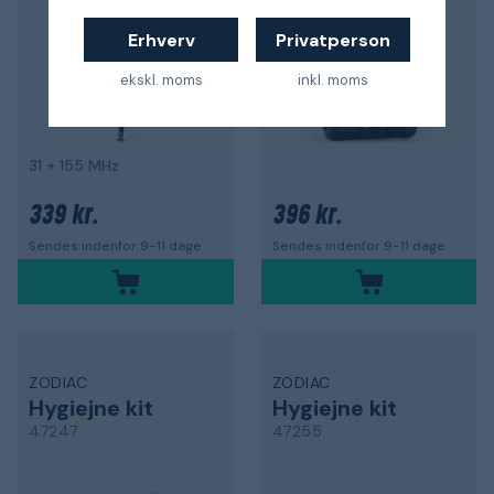
Erhverv
Privatperson
ekskl. moms
inkl. moms
31 + 155 MHz
339 kr.
396 kr.
Sendes indenfor 9-11 dage
Sendes indenfor 9-11 dage
ZODIAC
ZODIAC
Hygiejne kit
Hygiejne kit
47247
47255