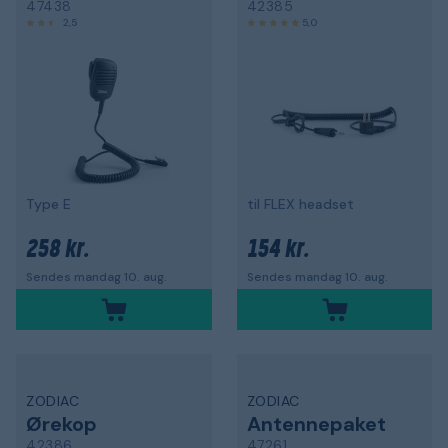
47438
42385
2,5
5,0
Type E
til FLEX headset
258 kr.
154 kr.
Sendes mandag 10. aug.
Sendes mandag 10. aug.
ZODIAC
ZODIAC
Ørekop
Antennepaket
42386
47261