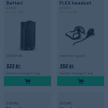
Batteri
FLEX headset
47431
47230
5,0
5,0
2600mAh
med mik type D
533 kr.
350 kr.
Sendes mandag 10. aug.
Sendes mandag 10. aug.
ZODIAC
ZODIAC