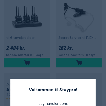
til 6 tovejsradioer
Secret Service til FLEX headset
2 484 kr.
162 kr.
Sendes indenfor 9-11 dage
Sendes indenfor 9-11 dage
ZODIAC
ZODIAC
Antenne
Batteri
Velkommen til Staypro!
40080
47803
4,0
Jeg handler som: