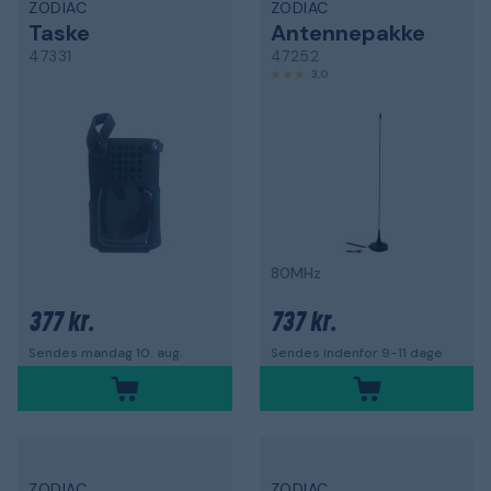
ZODIAC
ZODIAC
Taske
Antennepakke
47331
47252
3,0
80MHz
377 kr.
737 kr.
Sendes mandag 10. aug.
Sendes indenfor 9-11 dage
ZODIAC
ZODIAC