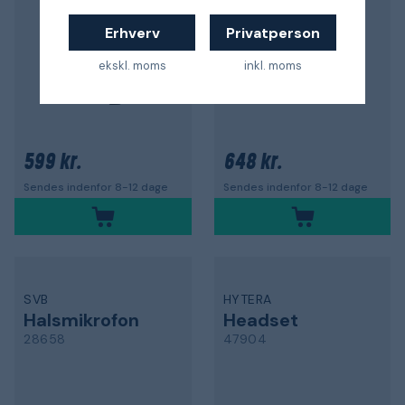
Erhverv
Privatperson
ekskl. moms
inkl. moms
599 kr.
648 kr.
Sendes indenfor 8-12 dage
Sendes indenfor 8-12 dage
SVB
HYTERA
Halsmikrofon
Headset
28658
47904