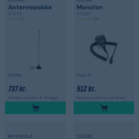
ZODIAC
ZODIAC
Antennepakke
Monofon
47252
47209
3,0
5,0
80MHz
Type D
737 kr.
512 kr.
Sendes indenfor 8-12 dage
Sendes inden for 24 timer!
MOTOROLA
ZODIAC