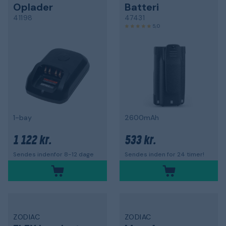
Oplader
Batteri
41198
47431
5,0
1-bay
2600mAh
1 122 kr.
533 kr.
Sendes indenfor 8-12 dage
Sendes inden for 24 timer!
ZODIAC
ZODIAC