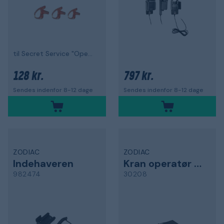
til Secret Service "Open Ear" 3-pak
128 kr.
797 kr.
Sendes indenfor 8-12 dage
Sendes indenfor 8-12 dage
ZODIAC
ZODIAC
Indehaveren
Kran operatør pakke
982474
30208