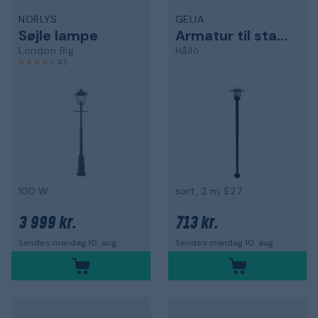
NORLYS
GELIA
Søjle lampe
Armatur til stang
London Big
Hållö
4,3
100 W
sort, 2 m, E27
3 999 kr.
713 kr.
Sendes mandag 10. aug.
Sendes mandag 10. aug.