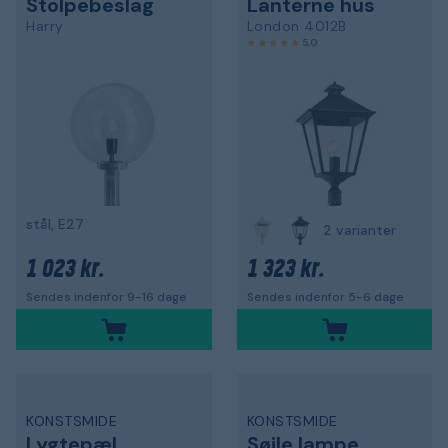
Stolpebeslag
Lanterne hus
Harry
London 4012B
5,0
stål, E27
2 varianter
1 023 kr.
1 323 kr.
Sendes indenfor 9-16 dage
Sendes indenfor 5-6 dage
KONSTSMIDE
KONSTSMIDE
Lygtepæl
Søjle lampe