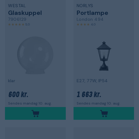
WESTAL
NORLYS
Glaskuppel
Portlampe
7906129
London 494
5,0
4,0
klar
E27, 77W, IP54
600 kr.
1 663 kr.
Sendes mandag 10. aug.
Sendes mandag 10. aug.