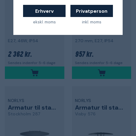
Erhverv
Privatperson
ekskl. moms
inkl. moms
E27, 46W, IP54
270 mm, E27, IP54
2 362 kr.
957 kr.
Sendes indenfor 5-6 dage
Sendes indenfor 5-6 dage
NORLYS
NORLYS
Armatur til stang
Armatur til stang
Stockholm 287
Visby 576