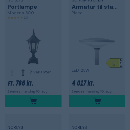
NORLYS
SG ARMATUREN
Portlampe
Armatur til stang
Modena 300
Place
5,0
LED, 28W
2 varianter
766 kr.
4 017 kr.
Fr.
Sendes mandag 10. aug.
Sendes mandag 10. aug.
NORLYS
NORLYS