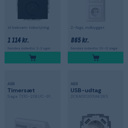
til bekvem tidsstyring
2-fags, indbygget
1 114 kr.
865 kr.
Sendes indenfor 2-3 uger
Sendes indenfor 10-12 dage
ABB
ABB
Timersæt
USB-udtag
Saga T210-20EUC-916.H
2CKA002011A6265