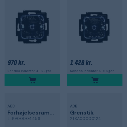
970 kr.
1 426 kr.
Sendes indenfor 4-6 uger
Sendes indenfor 4-6 uger
ABB
ABB
Forhøjelsesramme
Grenstik
2TKA00004456
2TKA00000124