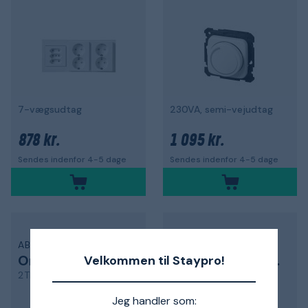
7-vægsudtag
230VA, semi-vejudtag
878 kr.
1 095 kr.
Sendes indenfor 4-5 dage
Sendes indenfor 4-5 dage
ABB
ABB
Omdrejningsregulator
Omdrejningsregulator
Velkommen til Staypro!
2TKA00005851
2TKA00005852
Jeg handler som: