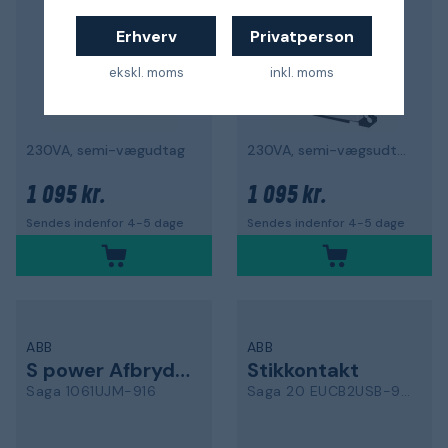
Erhverv
Privatperson
ekskl. moms
inkl. moms
230VA, semi-vægudtag
230VA, semi-vægsudtag
1 095 kr.
1 095 kr.
Sendes indenfor 4-5 dage
Sendes indenfor 4-5 dage
ABB
ABB
S power Afbryder
Stikkontakt
Saga 1061UJM-916
Saga 20 EUCB2USB-916-510