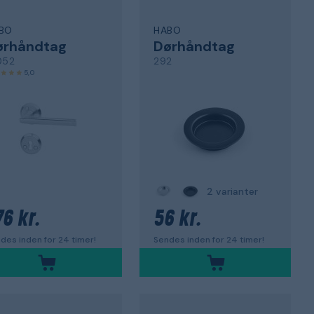
BO
HABO
ørhåndtag
Dørhåndtag
052
292
5,0
2 varianter
76 kr.
56 kr.
des inden for 24 timer!
Sendes inden for 24 timer!