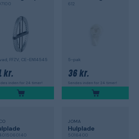
07100
612
lvad, FFZV, CE-EN14545
5-pak
 kr.
36 kr.
des inden for 24 timer!
Sendes inden for 24 timer!
CO
JOMA
lplade
Hulplade
4015060140
5016400