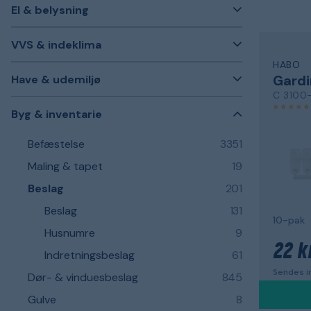
El & belysning
VVS & indeklima
HABO
Gardi
Have & udemiljø
C 3100
Byg & inventarie
Befæstelse
3351
Maling & tapet
19
Beslag
201
Beslag
131
10-pak
Husnumre
9
22 kr
Indretningsbeslag
61
Sendes in
Dør- & vinduesbeslag
845
Gulve
8