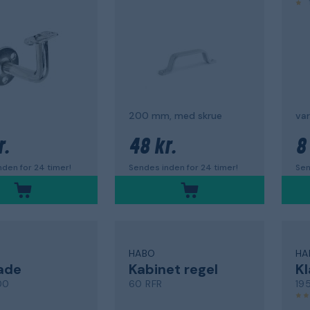
200 mm, med skrue
va
r.
48 kr.
8 
den for 24 timer!
Sendes inden for 24 timer!
Sen
HABO
HA
ade
Kabinet regel
Kl
00
60 RFR
19