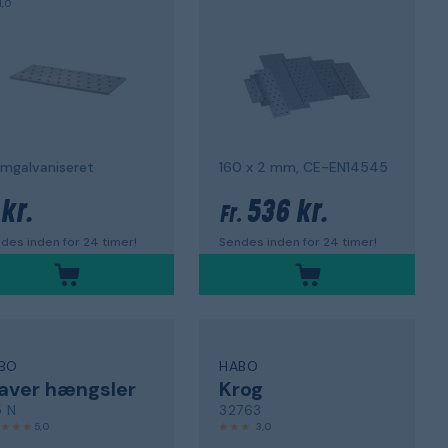
1,0
rmgalvaniseret
160 x 2 mm, CE-EN14545
kr.
536 kr.
Fr.
des inden for 24 timer!
Sendes inden for 24 timer!
BO
HABO
aver hængsler
Krog
5 N
32763
5,0
3,0