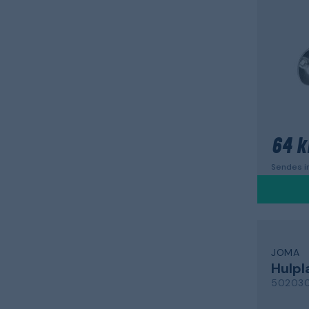
64 k
Sendes in
JOMA
Hulpl
50203