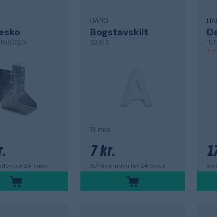
HABO
HA
esko
Bogstavskilt
D
168020
22913
18
13 mm
.
7 kr.
1
den for 24 timer!
Sendes inden for 24 timer!
Sen