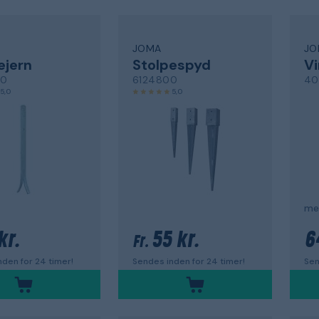
JOMA
JO
ejern
Stolpespyd
Vi
00
6124800
40
5,0
5,0
me
kr.
55 kr.
6
Fr.
den for 24 timer!
Sendes inden for 24 timer!
Sen