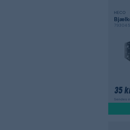
HECO
Bjælk
793045
35 kr
Sendes in