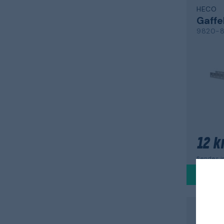
HECO
Gaffe
9820-8
12 kr
Sendes in
HABO