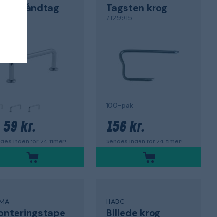
kuffehåndtag
Tagsten krog
lla 5060
Z129915
100-pak
59 kr.
156 kr.
.
des inden for 24 timer!
Sendes inden for 24 timer!
MA
HABO
onteringstape
Billede krog