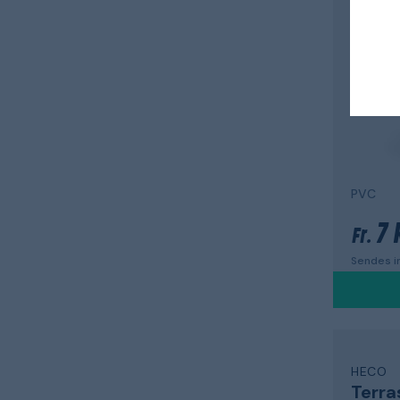
Plast
1625
3,
PVC
7 
Fr.
Sendes in
HECO
Terra