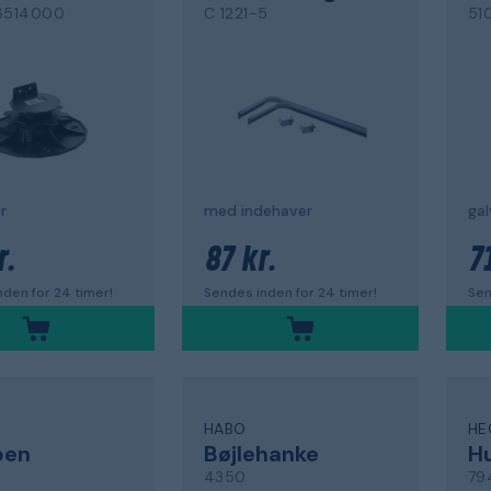
6514000
C 1221-5
51
r
med indehaver
ga
r.
87 kr.
71
den for 24 timer!
Sendes inden for 24 timer!
Sen
HABO
HE
ben
Bøjlehanke
Hu
4350
79