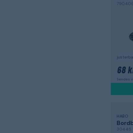
79040
justerba
68 k
Sendes in
HABO
Bord
30445