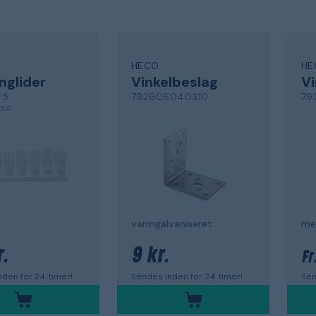
HECO
HE
nglider
Vinkelbeslag
Vi
-5
792606040310
79
5,0
varmgalvaniseret
.
9 kr.
Fr
den for 24 timer!
Sendes inden for 24 timer!
Sen