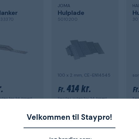
JOMA
HA
lanker
Hulplade
Hu
33370
5010200
30
100 x 2 mm, CE-EN14545
sor
.
414 kr.
Fr.
Fr
den for 24 timer!
Sendes inden for 24 timer!
Sen
Velkommen til Staypro!
HABO
HA