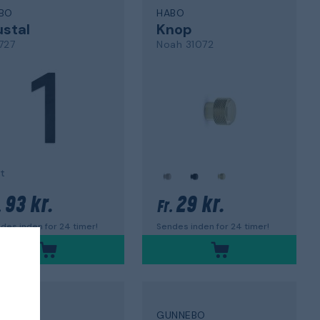
BO
HABO
stal
Knop
727
Noah 31072
t
93 kr.
29 kr.
.
Fr.
des inden for 24 timer!
Sendes inden for 24 timer!
BO
GUNNEBO