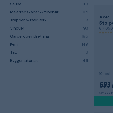
Sauna
49
Malerredskaber & tilbehør
114
JOMA
Trapper & rækværk
3
Stolp
Vinduer
93
61405
Garderobeindretning
195
Kemi
149
Tag
6
Byggematerialer
46
10-pak
693 
Sendes in