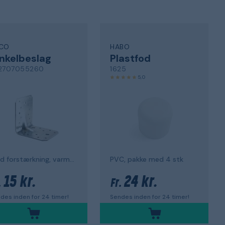
CO
HABO
nkelbeslag
Plastfod
2707055260
1625
5,0
med forstærkning, varmgalvaniseret
PVC, pakke med 4 stk
15 kr.
24 kr.
.
Fr.
des inden for 24 timer!
Sendes inden for 24 timer!