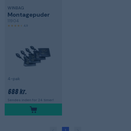
WINBAG
Montagepuder
11904
4,9
4-pak
688 kr.
Sendes inden for 24 timer!
1