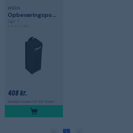
WERA
Opbevaringspose
2go 7
5,0
408 kr.
Sendes inden for 24 timer!
1