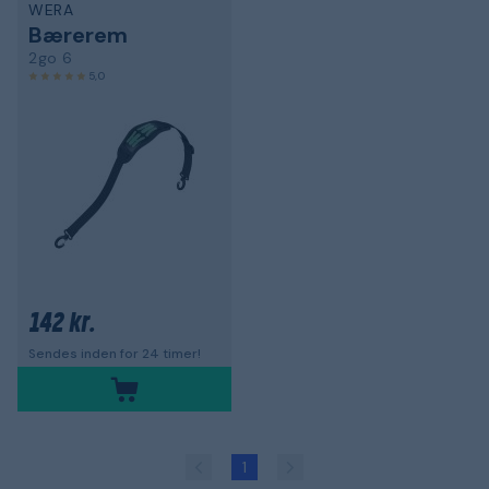
WERA
Bærerem
2go 6
5,0
142 kr.
Sendes inden for 24 timer!
1