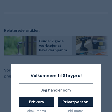
Relaterede artikler:
Guide: 7 gode
værktøjer at
have derhjemme
som husejer
Vores udvalg af bløde opbevaringstasker er
Velkommen til Staypro!
præsenteret nedenfor.
Jeg handler som:
Erhverv
Privatperson
ekskl. moms
inkl. moms