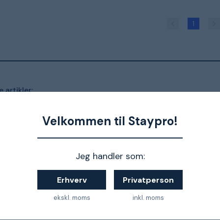
1
 artikler:
Guide:
Velkommen til Staypro!
indret
garage
opbev
Jeg handler som:
alg af gipsplader er præsenteret nedenfor.
Erhverv
Privatperson
ekskl. moms
inkl. moms