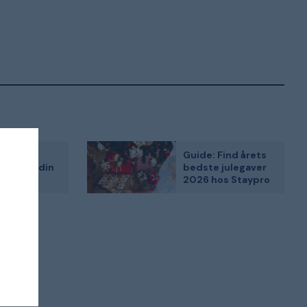
 Fiks
Guide: Find årets
ningen i din
bedste julegaver
 eller
2026 hos Staypro
aringsrum