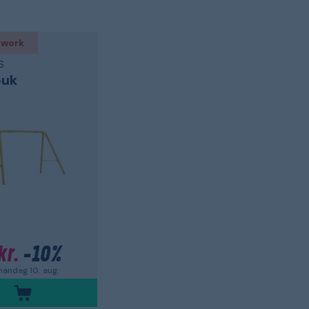
 work
S
buk
kr.
-10%
andag 10. aug.