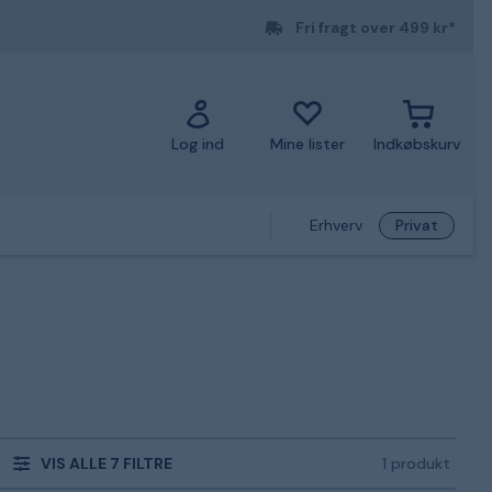
Fri fragt over 499 kr*
Log ind
Mine lister
Indkøbskurv
Erhverv
Privat
VIS ALLE 7 FILTRE
1 produkt