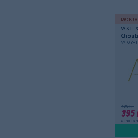
Back to
W.STEP
Gips
W GB-1
439 kr.
395 
Sendes m