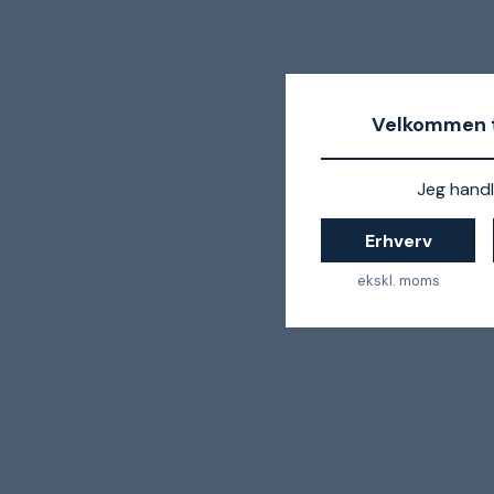
Velkommen t
Jeg handl
Erhverv
ekskl. moms