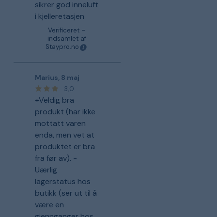
sikrer god inneluft
i kjelleretasjen
Verificeret –
indsamlet af
Staypro.no
Marius
,
8 maj
3,0
+Veldig bra
produkt (har ikke
mottatt varen
enda, men vet at
produktet er bra
fra før av). -
Uærlig
lagerstatus hos
butikk (ser ut til å
være en
gjennganger hos