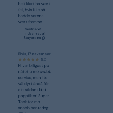
helt klart ha vært
feil, hvis ikke så
hadde varene
vært fremme.
Verificeret –
indsamlet af
Staypro.no
Elvis
,
17 november
5,0
Ni var billigast po
nätet o mö snabb
service, men lite
väl dyrt ändå för
ett sådant litet
pappfilter! Super
Tack för mö
snabb hantering.