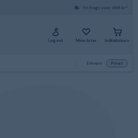
Fri fragt over 499 kr*
Log ind
Mine lister
Indkøbskurv
Erhverv
Privat