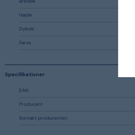
Bredde
Højde
Dybde
Farve
Specifikationer
EAN
Producent
Kontakt producenten