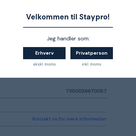
570 mm
86 mm
Velkommen til Staypro!
180 mm
Jeg handler som:
Hvid
Erhverv
Privatperson
ekskl. moms
inkl. moms
7350026670057
Kontakt os for mere information