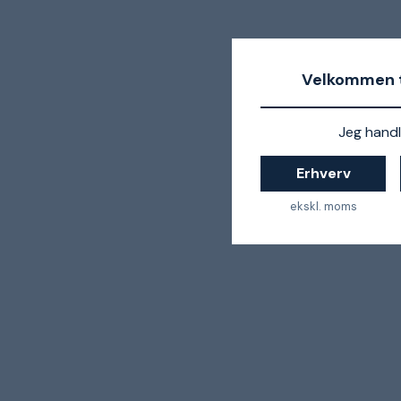
Velkommen t
Jeg handl
Erhverv
ekskl. moms