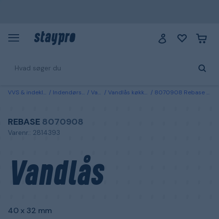
VVS & indeklima
Indendørs afløb
Vandlås
Vandlås køkken & badeværelse
8070908 Rebase Vandlås 40 x 32 mm Tilslutning til gulv
REBASE
8070908
Varenr.: 2814393
Vandlås
40 x 32 mm