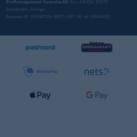
Proffsmagasinet Svenska AB:
Box 44024, 10073
Stockholm, Sverige
Business ID: SE556728-3857 | VAT: SE-nr. 13344922