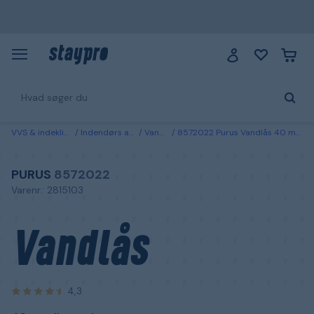
VVS & indeklima
Indendørs afløb
Vandlås
8572022 Purus Vandlås 40 mm, liggende
PURUS
8572022
Varenr.: 2815103
Vandlås
4,3