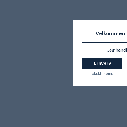
Velkommen t
Jeg handl
Erhverv
ekskl. moms