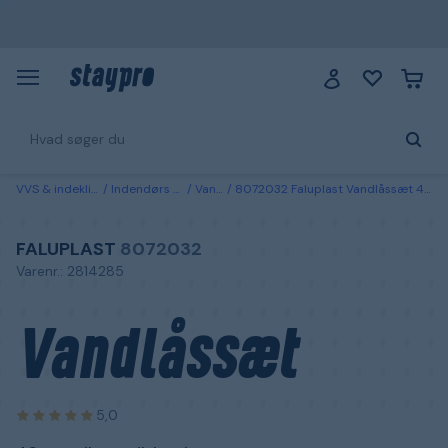
VVS & indeklima
Indendørs afløb
Vandlås
8072032 Faluplast Vandlåssæt 40 mm, til vægtilslutning
FALUPLAST
8072032
Varenr.: 2814285
Vandlåssæt
5,0