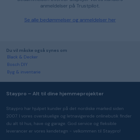
anmeldelser på Trustpilot.
Se alle bedømmelser og anmeldelser her
Du vil måske også synes om
Black & Decker
Bosch DIY
Byg & inventarie
Staypro – Alt til dine hjemmeprojekter
Staypro har hjulpet kunder på det nordiske marked siden
2007. I vores overskuelige og letnavigerede onlinebutik finder
du alt til hus, have og garage. God service og fleksible
leverancer er vores kendetegn - velkommen til Staypro!