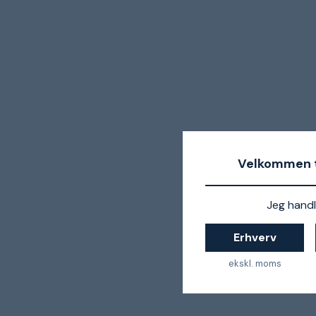
Velkommen t
Jeg handl
Erhverv
ekskl. moms