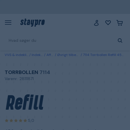
VVS & indeklima
Indeklima
Affugter
Øvrigt tilbehør til affugtere
7114 Torrbollen Refill 450 g, 3-pak, til fugtabsorberende enheder
TORRBOLLEN
7114
Varenr.: 28111871
Refill
5,0