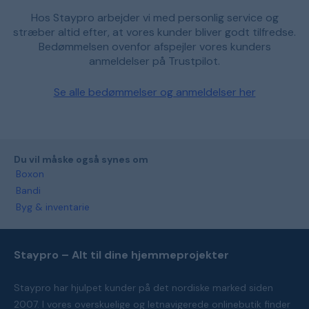
Hos Staypro arbejder vi med personlig service og
stræber altid efter, at vores kunder bliver godt tilfredse.
Bedømmelsen ovenfor afspejler vores kunders
anmeldelser på Trustpilot.
Se alle bedømmelser og anmeldelser her
Du vil måske også synes om
Boxon
Bandi
Byg & inventarie
Staypro – Alt til dine hjemmeprojekter
Staypro har hjulpet kunder på det nordiske marked siden
2007. I vores overskuelige og letnavigerede onlinebutik finder