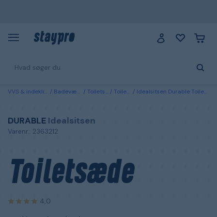
VVS & indeklima
Badeværelse
Toiletsæder
Toiletsæder
Idealsitsen Durable Toiletsæde med justerbare beslag
DURABLE
Idealsitsen
Varenr.: 2363212
Toiletsæde
4,0