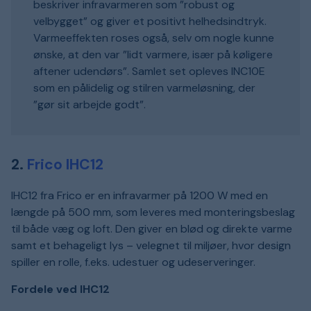
beskriver infravarmeren som ”robust og
velbygget” og giver et positivt helhedsindtryk.
Varmeeffekten roses også, selv om nogle kunne
ønske, at den var ”lidt varmere, især på køligere
aftener udendørs”. Samlet set opleves INC10E
som en pålidelig og stilren varmeløsning, der
”gør sit arbejde godt”.
2.
Frico IHC12
IHC12 fra Frico er en infravarmer på 1200 W med en
længde på 500 mm, som leveres med monteringsbeslag
til både væg og loft. Den giver en blød og direkte varme
samt et behageligt lys – velegnet til miljøer, hvor design
spiller en rolle, f.eks. udestuer og udeserveringer.
Fordele ved IHC12