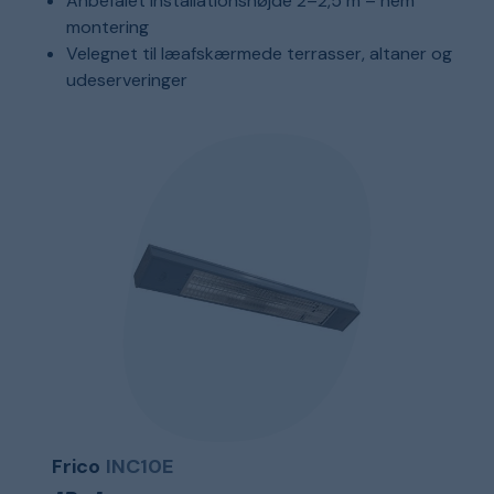
Anbefalet installationshøjde 2–2,5 m – nem
montering
Velegnet til læafskærmede terrasser, altaner og
udeserveringer
Frico
INC10E