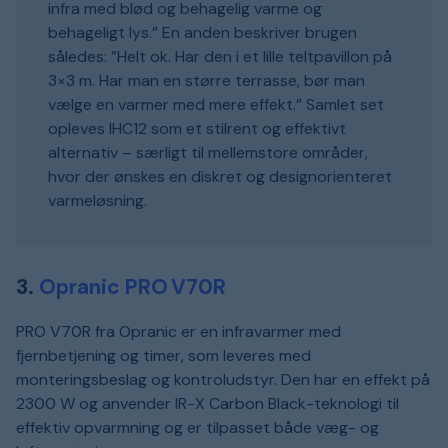
infra med blød og behagelig varme og
behageligt lys.” En anden beskriver brugen
således: ”Helt ok. Har den i et lille teltpavillon på
3×3 m. Har man en større terrasse, bør man
vælge en varmer med mere effekt.” Samlet set
opleves IHC12 som et stilrent og effektivt
alternativ – særligt til mellemstore områder,
hvor der ønskes en diskret og designorienteret
varmeløsning.
3.
Opranic PRO V70R
PRO V70R fra Opranic er en infravarmer med
fjernbetjening og timer, som leveres med
monteringsbeslag og kontroludstyr. Den har en effekt på
2300 W og anvender IR-X Carbon Black-teknologi til
effektiv opvarmning og er tilpasset både væg- og