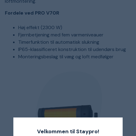
loftmontering.
Fordele ved PRO V70R
Høj effekt (2300 W)
Fjernbetjening med fem varmeniveauer
Timerfunktion til automatisk slukning
IP65-klassificeret konstruktion til udendørs brug
Monteringsbeslag til væg og loft medfølger
Velkommen til Staypro!