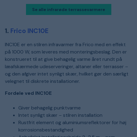
Se alle infrarøde terrassevarmere
1.
Frico INC10E
INC10E er en stilren infravarmer fra Frico med en effekt
på 1000 W, som leveres med monteringsbeslag. Den er
konstrueret til at give behagelig varme året rundt på
læafskærmede udeserveringer, altaner eller terrasser –
og den afgiver intet synligt skær, hvilket gør den særligt
velegnet til diskrete installationer.
Fordele ved INC10E
Giver behagelig punktvarme
Intet synligt skær – stilren installation
Rustfrit element og aluminiumsreflektorer for høj
korrosionsbestandighed