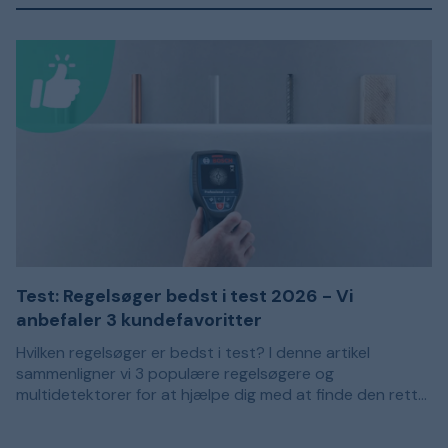
Test: Regelsøger bedst i test 2026 - Vi
anbefaler 3 kundefavoritter
Hvilken regelsøger er bedst i test? I denne artikel
sammenligner vi 3 populære regelsøgere og
multidetektorer for at hjælpe dig med at finde den rette
model til dine behov. Anbefalingerne er baseret på
En regelsøger bruges til at lokalisere regler og andre
kundeanmeldelser og passer til dig, der vil bore, skrue