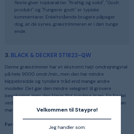
fleste giver topkarakter. "Kraftig og solid", "Godt
produkt" og "Fungerer godt" er typiske
kommentarer. Enkeltstående brugere påpeger
dog, at de synes, græstrimmeren er i den tunge
ende.
3.
BLACK & DECKER ST1823-QW
Denne græstrimmer har et ekstremt højt omdrejningstal
på hele 9000 omdr./min., men den har mindre
klippebredde og tyndere tråd end mange andre
modeller. Det gør den mindre velegnet til grovere
bevoksning, men den klarer fint tyndere græs. En fordel
ved græstrimmeren er, at den er så let og lille, at du kan
Velkommen til Staypro!
manøvrere den med én hånd.
Fordele ved Black & Decker ST1823-QW:
Jeg handler som: