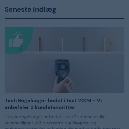
planterne vand. Hvilken model der passer bedst,
krukker nemmere.
Seneste indlæg
afhænger derfor af, om du kun har brug for automatisk
slukning, eller om du ønsker en mere selvkørende løsning,
der sørger for vandingen på faste tidspunkter i løbet af
ugen.
Test: Regelsøger bedst i test 2026 - Vi
anbefaler 3 kundefavoritter
Hvilken regelsøger er bedst i test? I denne artikel
sammenligner vi 3 populære regelsøgere og
multidetektorer for at hjælpe dig med at finde den rette