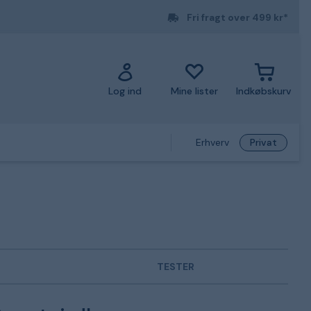
Fri fragt over 499 kr*
Log ind
Mine lister
Indkøbskurv
Erhverv
Privat
TESTER