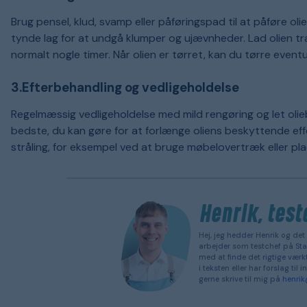
Brug pensel, klud, svamp eller påføringspad til at påføre olie
tynde lag for at undgå klumper og ujævnheder. Lad olien tr
normalt nogle timer. Når olien er tørret, kan du tørre event
3.Efterbehandling og vedligeholdelse
Regelmæssig vedligeholdelse med mild rengøring og let oli
bedste, du kan gøre for at forlænge oliens beskyttende ef
stråling, for eksempel ved at bruge møbelovertræk eller pl
Henrik, test
Hej, jeg hedder Henrik og det 
arbejder som testchef på Sta
med at finde det rigtige værktø
i teksten eller har forslag ti
gerne skrive til mig på
henri