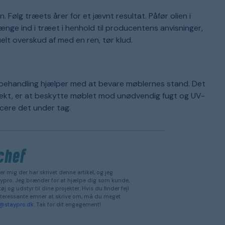
n. Følg træets årer for et jævnt resultat. Påfør olien i
ænge ind i træet i henhold til producentens anvisninger,
uelt overskud af med en ren, tør klud.
ebehandling hjælper med at bevare møblernes stand. Det
fekt, er at beskytte møblet mod unødvendig fugt og UV-
acere det under tag.
chef
er mig der har skrivet denne artikel, og jeg
ypro. Jeg brænder for at hjælpe dig som kunde,
j og udstyr til dine projekter. Hvis du finder fejl
l interessante emner at skrive om, må du meget
k@staypro.dk
. Tak for dit engagement!