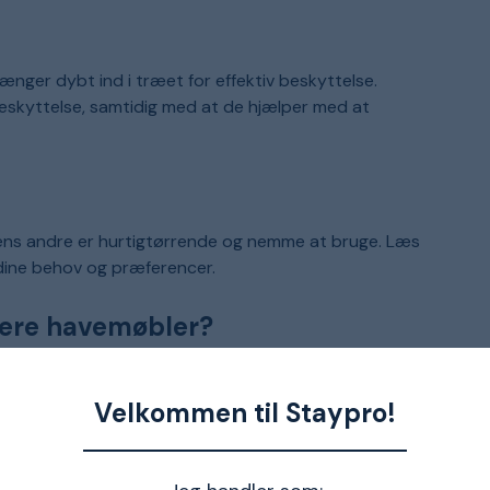
ænger dybt ind i træet for effektiv beskyttelse.
 beskyttelse, samtidig med at de hjælper med at
mens andre er hurtigtørrende og nemme at bruge. Læs
 dine behov og præferencer.
liere havemøbler?
påføringspad. Hvad du vælger, er et spørgsmål om
liere. Til større overflader kan en påføringspad med
Velkommen til Staypro!
erspektiv.
et, du skal påføre, er oliebaseret eller vandbaseret.