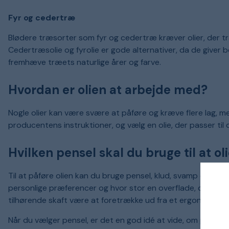
Fyr og cedertræ
Blødere træsorter som fyr og cedertræ kræver olier, der tr
Cedertræsolie og fyrolie er gode alternativer, da de giver
fremhæve træets naturlige årer og farve.
Hvordan er olien at arbejde med?
Nogle olier kan være svære at påføre og kræve flere lag, 
producentens instruktioner, og vælg en olie, der passer til
Hvilken pensel skal du bruge til at o
Til at påføre olien kan du bruge pensel, klud, svamp eller 
personlige præferencer og hvor stor en overflade, du skal o
tilhørende skaft være at foretrække ud fra et ergonomisk p
Når du vælger pensel, er det en god idé at vide, om produkt