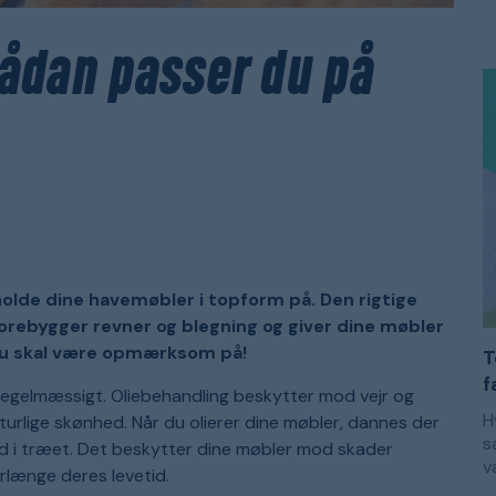
m
E
k
s
s
e
sådan passer du på
s
s
F
b
m
f
f
e
m
m
p
d
holde dine havemøbler i topform på. Den rigtige
forebygger revner og blegning og giver dine møbler
d du skal være opmærksom på!
T
f
m regelmæssigt. Oliebehandling beskytter mod vejr og
H
turlige skønhed. Når du olierer dine møbler, dannes der
s
nd i træet. Det beskytter dine møbler mod skader
v
rlænge deres levetid.
r
M