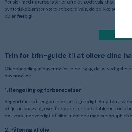
Pensler med naturbørster er ofte et godt valg til oliebaser
syntetiske børster være et bedre valg, da de ikke suger lig
du er færdig!
Se alle p
Trin for trin-guide til at oliere dine
Oliebehandling af havemøbler er en vigtig del af vedligeholdels
havemøbler:
1. Rengøring og forberedelser
Begynd med at rengøre møblerne grundigt. Brug terrasseren
at fjerne snavs og eventuelle pletter. Lad møblerne tørre h
det være nødvendigt at slibe møblerne med sandpapir eller s
2. Påføring af olie