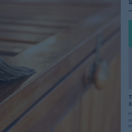
T
3
H
s
m