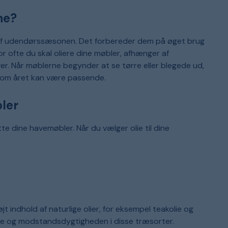
k
s
ne?
v
p
k
d
o
n af udendørssæsonen. Det forbereder dem på øget brug
v
 ofte du skal oliere dine møbler, afhænger af
r. Når møblerne begynder at se tørre eller blegede ud,
ge om året kan være passende.
bler
tte dine havemøbler. Når du vælger olie til dine
 indhold af naturlige olier, for eksempel teakolie og
rve og modstandsdygtigheden i disse træsorter.