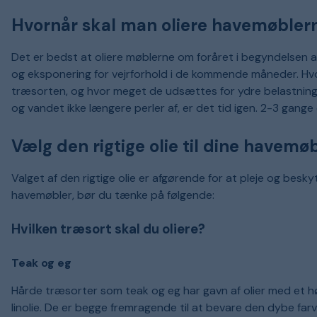
Hvornår skal man oliere havemøbler
Det er bedst at oliere møblerne om foråret i begyndelse
og eksponering for vejrforhold i de kommende måneder. Hvor
træsorten, og hvor meget de udsættes for ydre belastninge
og vandet ikke længere perler af, er det tid igen. 2-3 gan
Vælg den rigtige olie til dine havemø
Valget af den rigtige olie er afgørende for at pleje og besky
havemøbler, bør du tænke på følgende:
Hvilken træsort skal du oliere?
Teak og eg
Hårde træsorter som teak og eg har gavn af olier med et højt
linolie. De er begge fremragende til at bevare den dybe fa