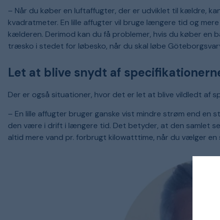
– Når du køber en luftaffugter, der er udviklet til kældre, k
kvadratmeter. En lille affugter vil bruge længere tid og mer
kælderen. Derimod kan du få problemer, hvis du køber en ba
træsko i stedet for løbesko, når du skal løbe Göteborgsvar
Let at blive snydt af specifikationern
Der er også situationer, hvor det er let at blive vildledt af
– En lille affugter bruger ganske vist mindre strøm end en sto
den være i drift i længere tid. Det betyder, at den samlet s
altid mere vand pr. forbrugt kilowatttime, når du vælger en