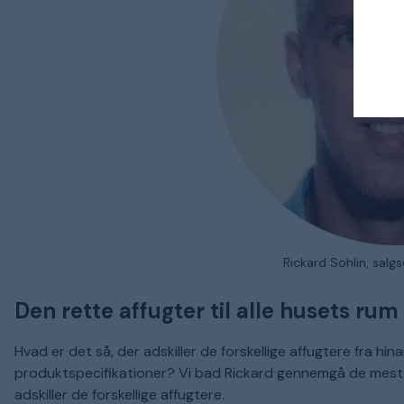
Rickard Sohlin, salg
Den rette affugter til alle husets rum
Hvad er det så, der adskiller de forskellige affugtere fra hin
produktspecifikationer? Vi bad Rickard gennemgå de mest 
adskiller de forskellige affugtere.