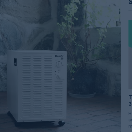
T
3
H
s
m