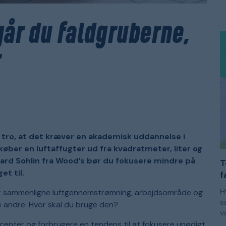
m
E
k
s
s
e
år du faldgruberne,
s
s
F
b
m
f
f
e
m
m
p
d
t tro, at det kræver en akademisk uddannelse i
køber en luftaffugter ud fra kvadratmeter, liter og
ickard Sohlin fra Wood’s bør du fokusere mindre på
T
t til.
f
H
 at sammenligne luftgennemstrømning, arbejdsområde og
s
le andre: Hvor skal du bruge den?
v
r
M
ucenter og forbrugere en tendens til at fokusere unødigt