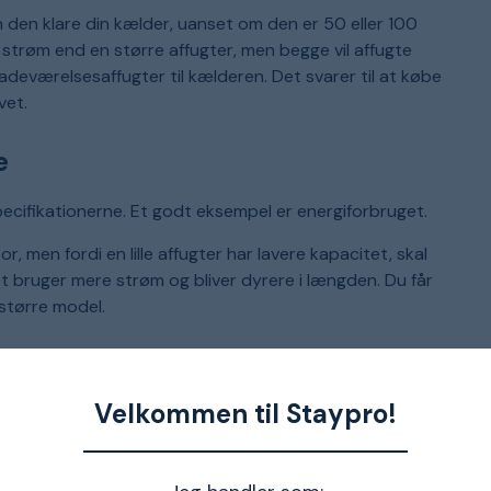
an den klare din kælder, uanset om den er 50 eller 100
e strøm end en større affugter, men begge vil affugte
deværelsesaffugter til kælderen. Det svarer til at købe
vet.
e
 specifikationerne. Et godt eksempel er energiforbruget.
r, men fordi en lille affugter har lavere kapacitet, skal
et bruger mere strøm og bliver dyrere i længden. Du får
 større model.
Velkommen til Staypro!