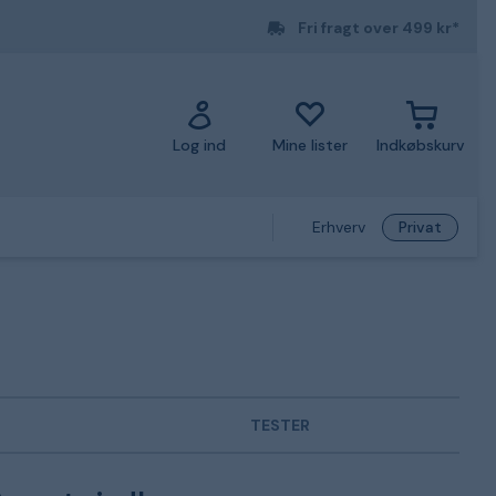
Fri fragt over 499 kr*
Log ind
Mine lister
Indkøbskurv
Erhverv
Privat
TESTER