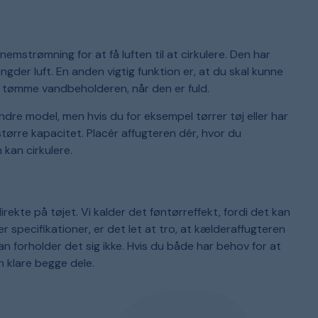
nnemstrømning for at få luften til at cirkulere. Den har
gder luft. En anden vigtig funktion er, at du skal kunne
og tømme vandbeholderen, når den er fuld.
ndre model, men hvis du for eksempel tørrer tøj eller har
tørre kapacitet. Placér affugteren dér, hvor du
 kan cirkulere.
irekte på tøjet. Vi kalder det føntørreffekt, fordi det kan
specifikationer, er det let at tro, at kælderaffugteren
dan forholder det sig ikke. Hvis du både har behov for at
n klare begge dele.