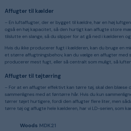
Affugter til kælder
– En luftaffugter, der er bygget til kældre, har en høj luftge
også en høj kapacitet, så den hurtigt kan affugte store mæn
tilslutte en slange, så du slipper for at gå ned i kælderen 
Hvis du ikke producerer fugt i kælderen, kan du bruge en mi
et større affugtningsbehov, kan du vælge en affugter med s
producerer mest fugt, eller så centralt som muligt, så luften
Affugter til tøjtørring
– For at en affugter effektivt kan tørre tøj, skal den blæse d
sammenlignes med at føntørre hår. Hvis du kun sammenligner 
tørrer tøjet hurtigere, fordi den affugter flere liter, men så
tørre tøj og affugte hele kælderen, har vi LD-serien, som ka
Woods
MDK21