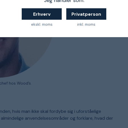
Jeg handler som:
Erhverv
Privatperson
ekskl. moms
inkl. moms
schef hos Wood’s.
anden, hvis man ikke skal fordybe sig i uforståelige
almindelige anvendelsesområder og forklare, hvad der