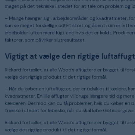
meget på det tekniske i stedet for at tale om problem og lø
– Mange hænger sig i arbejdsområder og kvadratmeter, ford
kan se meget forskellige ud! Et stort og åbent rum er lette
indeholder luften mere fugt end hvis det er koldt. Producer
faktorer, som påvirker slutresultatet.
Vigtigt at vælge den rigtige luftaffugt
Rickard fortæller, at alle Wood’s affugtere er bygget til for
vælge det rigtige produkt til det rigtige formål.
– Når du køber en luftaffugter, der er udviklet til kældre, k
kvadratmeter. En lille affugter vil bruge længere tid og mer
kælderen. Derimod kan du få problemer, hvis du køber en ba
træsko i stedet for løbesko, når du skal løbe Göteborgsvar
Rickard fortæller, at alle Wood’s affugtere er bygget til for
vælge det rigtige produkt til det rigtige formål.