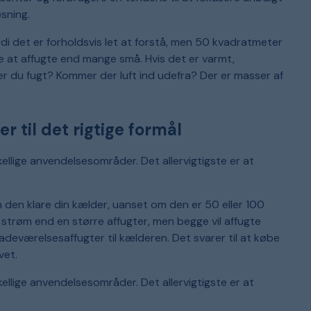
k
s
sning.
v
p
k
d
i det er forholdsvis let at forstå, men 50 kvadratmeter
o
re at affugte end mange små. Hvis det er varmt,
v
er du fugt? Kommer der luft ind udefra? Der er masser af
er til det rigtige formål
skellige anvendelsesområder. Det allervigtigste er at
an den klare din kælder, uanset om den er 50 eller 100
e strøm end en større affugter, men begge vil affugte
deværelsesaffugter til kælderen. Det svarer til at købe
vet.
skellige anvendelsesområder. Det allervigtigste er at