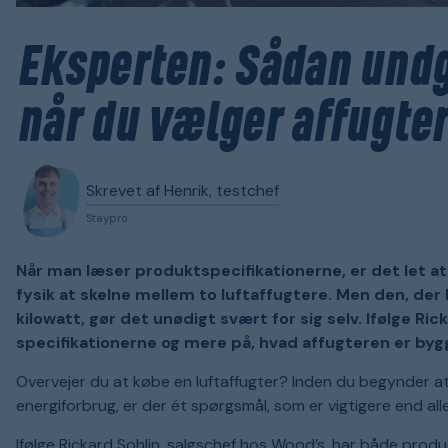
Eksperten: Sådan undg
når du vælger affugter
Skrevet af Henrik, testchef
Staypro
Når man læser produktspecifikationerne, er det let a
fysik at skelne mellem to luftaffugtere. Men den, der 
kilowatt, gør det unødigt svært for sig selv. Ifølge R
specifikationerne og mere på, hvad affugteren er bygge
Overvejer du at købe en luftaffugter? Inden du begynder
energiforbrug, er der ét spørgsmål, som er vigtigere end al
Ifølge Rickard Sohlin, salgschef hos Wood’s, har både prod