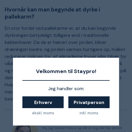
Hvornår kan man begynde at dyrke i
pallekarm?
En stor fordel ved pallekarme er, at du kan begynde
dyrkningen betydeligt tidligere end i traditionelle
køkkenhaver. Da de er hævet over jorden, bliver
dræningen bedre, og jorden varmes hurtigere op, hvilket
reducerer risikoen for, at afgrøderne fryser eller bliver for
våde. Kartofler kan for eksempel lægges allerede i april,
og når det gælder grøntsager og blomster, kan du se på
Velkommen til Staypro!
den enkelte frøpose for at finde det rette såtidspunkt.
Hvis der varsles koldt vejr, kan du beskytte planterne
Jeg handler som:
med en fiberdug om natten, så de holdes varme og
beskyttede.
Erhverv
Privatperson
ekskl. moms
inkl. moms
Henny, produktspecialist
Hej, jeg hedder Henny og det er mig der har skrivet